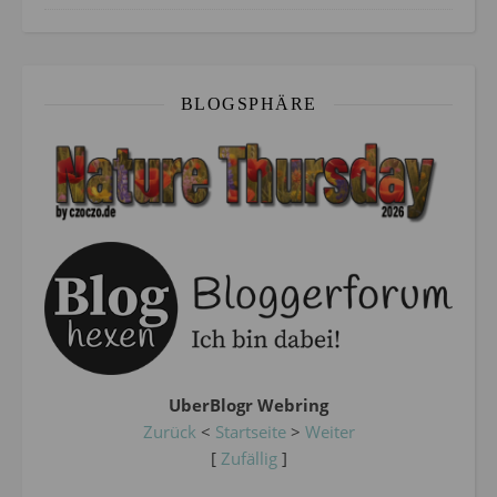
BLOGSPHÄRE
UberBlogr Webring
Zurück
<
Startseite
>
Weiter
[
Zufällig
]