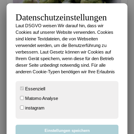
Datenschutzeinstellungen
Laut DSGVO weisen Wir darauf hin, dass wir
Cookies auf unserer Website verwenden. Cookies
sind kleine Textdateien, die von Webseiten
verwendet werden, um die Benutzerführung zu
verbessern. Laut Gesetz können wir Cookies auf
Ihrem Gerät speichern, wenn diese für den Betrieb
Rosenkohl-Ernte aus dem Hochbeet
dieser Seite unbedingt notwendig sind. Für alle
anderen Cookie-Typen benötigen wir Ihre Erlaubnis
Der Mann erntet endlich mal den Rosenkohl aus
unserem Hochbeet. Er ist prima geworden, hätte ich
Essenziell
nicht gedacht und zusammen mit Salzkartoffeln
wirklich lecker. Mal sehen, ob wir dieses Jahr wieder
Matomo Analyse
welchen pflanzen.
instagram
Einstellungen speichern