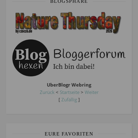
BLOGSPHÄRE
UberBlogr Webring
Zurück
<
Startseite
>
Weiter
[
Zufällig
]
EURE FAVORITEN