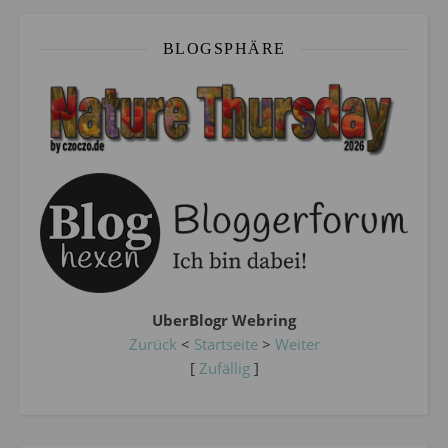
BLOGSPHÄRE
UberBlogr Webring
Zurück
<
Startseite
>
Weiter
[
Zufällig
]