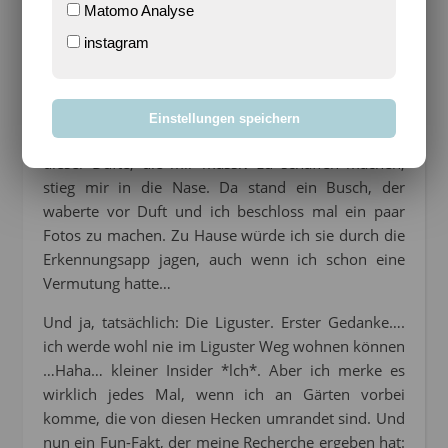
Matomo Analyse
instagram
Einstellungen speichern
Nun stand ich da also vor der Schule und einer
dieser Düfte, die mir massiv zu schaffen machen,
stieg mir in die Nase. Da stand ein Busch, der
waberte vor Duft und ich beschloss mal ein paar
Fotos zu machen. Zu Hause würde ich sie durch die
Erkennungsapp jagen, auch wenn ich schon eine
Vermutung hatte…
Und ja, tatsächlich: Die Liguster. Erster Gedanke….
ich werde wohl nie im Liguster Weg wohnen können
…Haha… kleiner Insider *lch*. Aber ich merke es
wirklich jedes Mal, wenn ich an Gärten vorbei
komme, die von diesen Hecken umrandet sind. Und
nun ein Fun-Fakt, der meine Recherche ergeben hat: