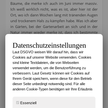
Bäume, die merke ich auch im Juni immer massiv.
Ich weiß wirklich nicht, was es ist, aber hier ist der
Ort, wo ich dann Wochen lang mit tränenden Augen
und trockenem Hals zu kämpfen habe. Was ich aber
in Gärten, bei der Gartenarbeit an sich und in der
Natur immer wieder merke ist, dass ich bestimmte
Düfte nicht gut ab kann. Das erwähnte ich neulich
Datenschutzeinstellungen
beim Flieder schon. Bei der Gartenarbeit bekomme
ich auch schnell Hautreizungen, Pusteln und wenn
Laut DSGVO weisen Wir darauf hin, dass wir
ich mal zwei oder drei Stunden im Garten gearbeitet
Cookies auf unserer Website verwenden. Cookies
habe, dann fühle ich mich am nächsten Tag wie
sind kleine Textdateien, die von Webseiten
massiv erkältet.
verwendet werden, um die Benutzerführung zu
verbessern. Laut Gesetz können wir Cookies auf
Ihrem Gerät speichern, wenn diese für den Betrieb
dieser Seite unbedingt notwendig sind. Für alle
anderen Cookie-Typen benötigen wir Ihre Erlaubnis
Essenziell