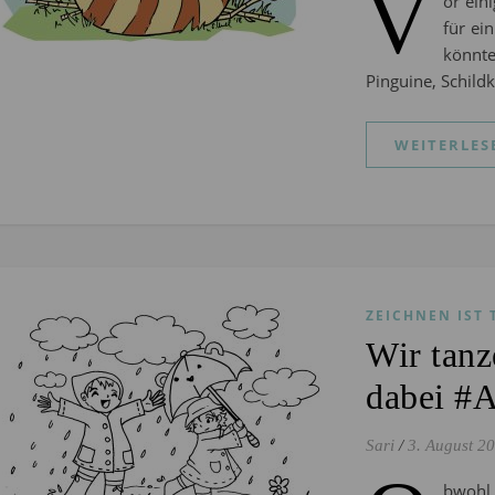
V
or ein
für ei
könnt
Pinguine, Schild
WEITERLES
ZEICHNEN IST 
Wir tanz
dabei #
Sari
/
3. August 2
bwohl