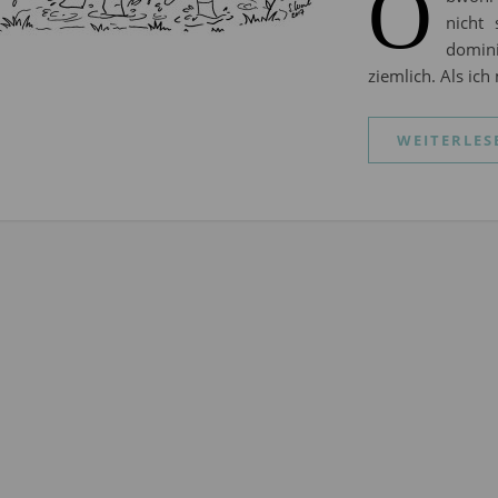
O
nicht 
domin
ziemlich. Als ic
WEITERLES