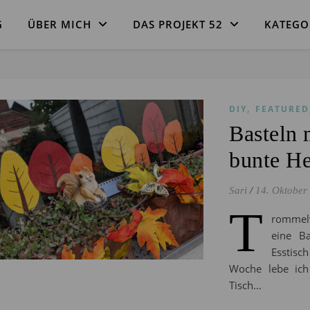
G
ÜBER MICH
DAS PROJEKT 52
KATEGO
,
DIY
FEATURED
Basteln 
bunte He
Sari
/
14. Oktober
T
rommelw
eine Ba
Esstisc
Woche lebe ic
Tisch…