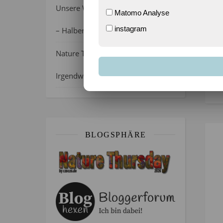
Unsere Wochenlieblinge 31/2026
Matomo Analyse
instagram
– Halber Alltag ist zurück
Nature Thursday 21/2026 –
Irgendwie wie April, oder?
BLOGSPHÄRE