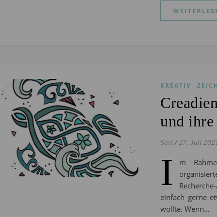
WEITERLES
,
KREATIV
ZEIC
Creadien
und ihr
Sari
/
27. Juli 202
I
m Rahmen
organisier
Recherche-
einfach gerne e
wollte. Wenn…