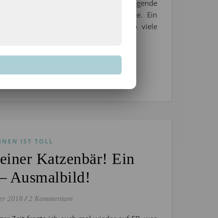
rchens Mondfahrt” vor. Eine aufregende
chte, die ich wirklich sehr geliebt habe. Ein
tapfere Kinder, die ihm halfen und so viele
EN
HNEN IST TOLL
leiner Katzenbär! Ein
– Ausmalbild!
er 2018
/
2 Kommentare