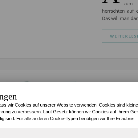
zum C
herrschten auf 
Das will man da
WEITERLES
,
KREATIV
ZEIC
Der Man
ungen
#Ausmal
ss wir Cookies auf unserer Website verwenden. Cookies sind kleine
rung zu verbessern. Laut Gesetz können wir Cookies auf Ihrem Gerä
ig sind. Für alle anderen Cookie-Typen benötigen wir Ihre Erlaubnis
Sari
/
25. August 
ls Ki