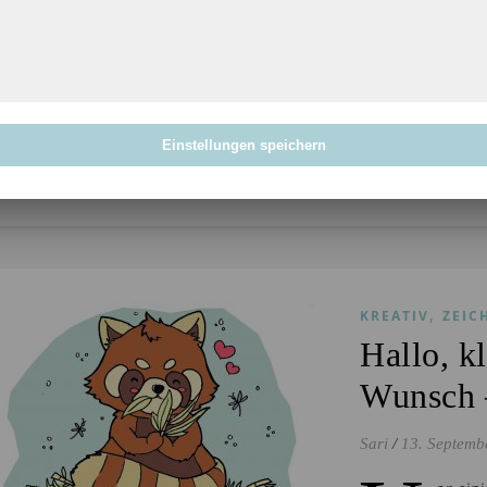
A
“Pete
Geschi
mutiger Käfer, 
magische…
Einstellungen speichern
WEITERLES
,
KREATIV
ZEIC
Hallo, k
Wunsch 
Sari
/
13. Septemb