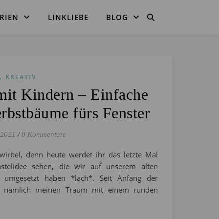
RIEN
LINKLIEBE
BLOG
,
KREATIV
mit Kindern – Einfache
rbstbäume fürs Fenster
 2021
/
0 Kommentare
irbel, denn heute werdet ihr das letzte Mal
stelidee sehen, die wir auf unserem alten
h umgesetzt haben *lach*. Seit Anfang der
h nämlich meinen Traum mit einem runden