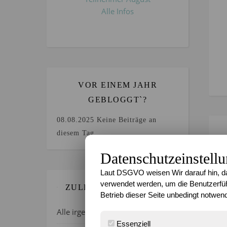
Alle Infos
VOR EINEM JAHR
GEBLOGGT`?
08.08.2025
Keine Beiträge an
diesem Tag.
Datenschutzeinstell
Laut DSGVO weisen Wir darauf hin, da
verwendet werden, um die Benutzerfüh
ZULETZT GEBLOGGT…
Betrieb dieser Seite unbedingt notwend
Alle irgendwie verrückt, oder?
Essenziell