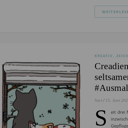
WEITERLES
,
KREATIV
ZEIC
Creadien
seltsame
#Ausmal
Sari
/
15. Juni 20
S
eit drei
inzwisc
Gepflog