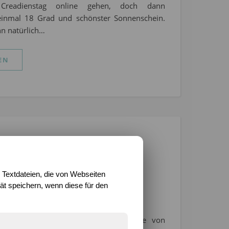
readienstag online gehen, doch dann
einmal 18 Grad und schönster Sonnenschein.
nn natürlich…
EN
HNEN IST TOLL
n auf dem Mond?
bild #Freebie
 Textdateien, die von Webseiten
t speichern, wenn diese für den
2020
/
0 Kommentare
nd las mir mein Vater die Geschichte von