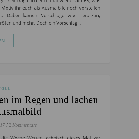
iger Zeit fragte ich euch mal wieder auf FB, was
n Motiv ihr euch als Ausmalbild noch vorstellen
et. Dabei kamen Vorschläge wie Tierärztin,
kröten und mehr. Doch ein Vorschlag…
EN
TOLL
en im Regen und lachen
Ausmalbild
017
/
2 Kommentare
 die Woche Wetter technisch dieses Mal gar