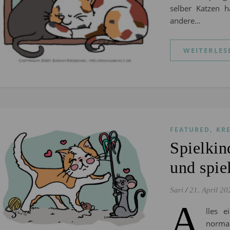
selber Katzen h
andere…
WEITERLES
,
FEATURED
KR
Spielki
und spie
Sari
/
21. April 20
A
lles 
normal