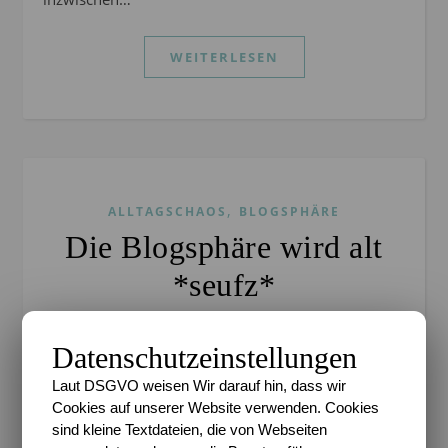
WEITERLESEN
,
ALLTAGSCHAOS
BLOGSPHÄRE
Die Blogsphäre wird alt
*seufz*
Sari
/
29. September 2012
/
13 Kommentare
Datenschutzeinstellungen
Ja, ehrlich. Nun ist es soweit, meine Lieben. Wir
Laut DSGVO weisen Wir darauf hin, dass wir
werden alt. Ich weiß noch, als es losging. Wir kleinen
Cookies auf unserer Website verwenden. Cookies
pubertierenden Teenager mit unseren läppischen
sind kleine Textdateien, die von Webseiten
Alltagsproblemen, über die wir Euch jeden Tag