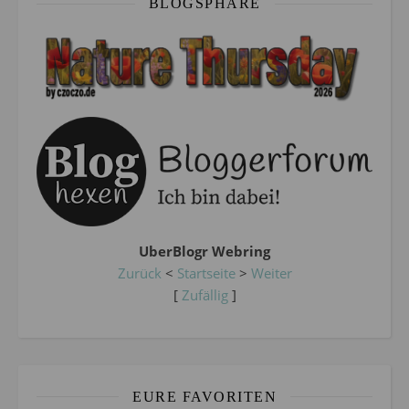
BLOGSPHÄRE
UberBlogr Webring
Zurück
<
Startseite
>
Weiter
[
Zufällig
]
EURE FAVORITEN