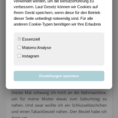
verwendet werden, um die Benutzerführung zu
aufklärten. Was…
verbessern. Laut Gesetz können wir Cookies auf
Ihrem Gerät speichern, wenn diese für den Betrieb
dieser Seite unbedingt notwendig sind. Für alle
WEITERLESEN
anderen Cookie-Typen benötigen wir Ihre Erlaubnis
Essenziell
Matomo Analyse
instagram
,
AUS WOLLE & STOFF
BESONDERE ANLÄSSE
Ein Geburtstagsgeschenk
Einstellungen speichern
Sari
/
28. September 2012
/
8 Kommentare
Dieses Mal schwang ich mich an die Nähmaschine,
um für meine Mutter etwas zum Geburtstag zu
nähen. Und zwar wollte ich ein Schlüsseltäschchen
und einen Tabackbeutel nähen. Den Beutel habe ich
dann am…