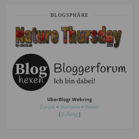
BLOGSPHÄRE
UberBlogr Webring
Zurück
<
Startseite
>
Weiter
[
Zufällig
]