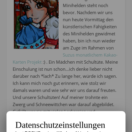
Minihelden steht noch
bevor. Nachdem wir uns
nun heute Vormittag den
künstlerischen Fähigkeiten
des Minihelden gewidmet
haben, bin ich nun wieder
am Zuge im Rahmen von
Suzus monatlichem Kakao-
Karten Projekt
:) . Ein Mädchen mit Schultüte. Meine
Einschulung ist nun schon…ich denke lieber nicht
darüber nach *lach* Zu lange her, würde ich sagen.
Ich kann mich noch gut erinnern, wie stolz wir
damals waren und wie sehr wir uns darauf freuten.
Und unsere Schultüten! Auf meiner trohnte ein
Zwerg und Schneewittchen war darauf abgebildet.
Gefüllt war sie mit vielen Leckereien und
Schulutensilien. Und – und das war das Beste – sie
Datenschutzeinstellungen
war fast genauso groß wie ich *lach* Ich bekam