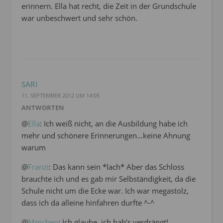
erinnern. Ella hat recht, die Zeit in der Grundschule
war unbeschwert und sehr schön.
SARI
11. SEPTEMBER 2012 UM 14:05
ANTWORTEN
@
Ella
: Ich weiß nicht, an die Ausbildung habe ich
mehr und schönere Erinnerungen…keine Ahnung
warum
@
Franzi
: Das kann sein *lach* Aber das Schloss
brauchte ich und es gab mir Selbständigkeit, da die
Schule nicht um die Ecke war. Ich war megastolz,
dass ich da alleine hinfahren durfte ^-^
@
Mmchen
: Ich glaube, ich hab’s verdrängt!