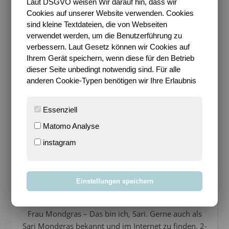
übrigens später dann nochmal eine zur
Laut DSGVO weisen Wir darauf hin, dass wir
“Einschulung” in die Oberschule, in der ich ein
Cookies auf unserer Website verwenden. Cookies
sind kleine Textdateien, die von Webseiten
Fahrradschloss fand, damit ich mit Fahrrad zur
verwendet werden, um die Benutzerführung zu
Schule fahren konnte…
verbessern. Laut Gesetz können wir Cookies auf
Hachja…wo sind nur all die alten Zeiten hin. Aber ich
Ihrem Gerät speichern, wenn diese für den Betrieb
dieser Seite unbedingt notwendig sind. Für alle
muss sagen, entgegen dem, was die Lehrer immer
anderen Cookie-Typen benötigen wir Ihre Erlaubnis
gerne behauptet haben, vermisse ich die Schulzeit
eigentlich gar nicht. Dann schon eher die Zeit
während der Ausbildung. Da hatte ich sehr viel
Essenziell
Spaß!
Matomo Analyse
instagram
7 Kommentare
Einstellungen speichern
SARI
Frau Mondgras – Das bin ich, Sari. Gerne auch als
Sari Mondgras bekannt und im Internet zu finden. 2-