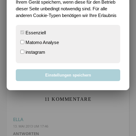
Ihrem Gerät speichern, wenn diese für den Betrieb
dieser Seite unbedingt notwendig sind. Für alle
anderen Cookie-Typen benötigen wir Ihre Erlaubnis
SARI
Frau Mondgras – Das bin ich, Sari. Gerne auch als
Essenziell
Sari Mondgras bekannt und im Internet zu finden. 2-
Matomo Analyse
Fach-Mutter, Heldenehefrau, Kreativling,
instagram
Harmoniesüchtig und ständig auf der Suche nach
Glück. Ich komme aus Berlin, bin hier aufgewachsen
und lebe hier seit ich denken kann.
Einstellungen speichern
11 KOMMENTARE
ELLA
13. MAI 2013 UM 17:46
ANTWORTEN