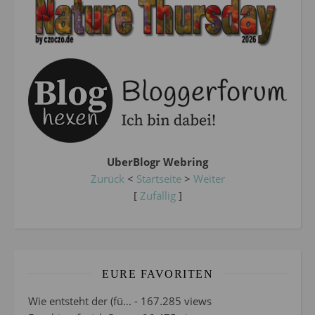
UberBlogr Webring
Zurück
<
Startseite
>
Weiter
[
Zufällig
]
EURE FAVORITEN
Wie entsteht der (fü...
- 167.285 views