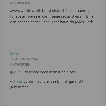
ANTWORTEN
awwww, wie cool! das ist eine schöne erinnerung
für später, wenn er dann seine geburtstagsshirts in
den händen halten kann :) das hat nicht jedes kind!
SARI
16. MAI 2013 UM 07:12
ANTWORTEN
@
Mina
: Ich kenne doch mein Kind *lach*
@
Anna
: Stimmt, auf die Idee bin ich gar nicht
gekommen