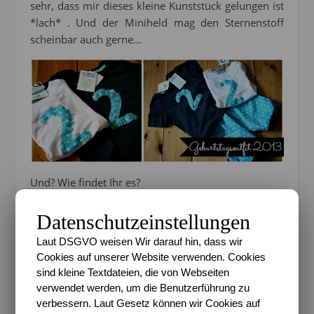
sehr, dass mir dieses kleine Kunststück gelungen ist
*lach* . Und der Miniheld mag den Sternenstoff
scheinbar auch gerne…
Und? Wie findet Ihr es?
Wer mehr über das Projekt und
Datenschutzeinstellungen
meine eigene Liste
erfahren
Laut DSGVO weisen Wir darauf hin, dass wir
möchte, folge dem
Klick
.
Cookies auf unserer Website verwenden. Cookies
sind kleine Textdateien, die von Webseiten
verwendet werden, um die Benutzerführung zu
11 Kommentare
verbessern. Laut Gesetz können wir Cookies auf