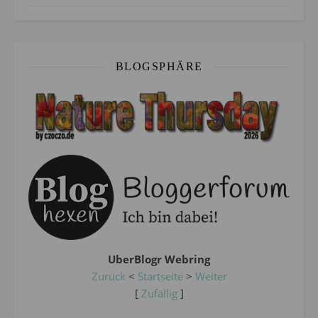
BLOGSPHÄRE
UberBlogr Webring
Zurück
<
Startseite
>
Weiter
[
Zufällig
]