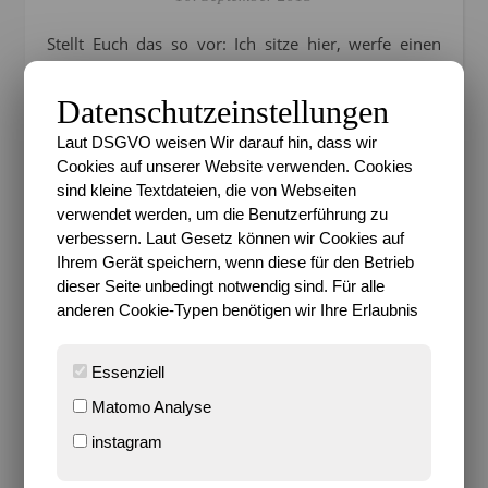
Stellt Euch das so vor: Ich sitze hier, werfe einen
Blick auf das Bild, lasse die FInger über die Tasten
schweben, denke mir eine Überschrift für diesen
Datenschutzeinstellungen
Beitrag aus…und zögere…denke mir eine neue
Laut DSGVO weisen Wir darauf hin, dass wir
Überschrift aus…und zögere wieder. Was heißt das?
Cookies auf unserer Website verwenden. Cookies
Mir fiel es dieses Mal irgendwie total schwer, einen
sind kleine Textdateien, die von Webseiten
geeigneten Titel für dieses Bild zu wählen *lach*. Es
verwendet werden, um die Benutzerführung zu
ist so total bunt. Es sind zwei Damen in
verbessern. Laut Gesetz können wir Cookies auf
Badebekleidung. Um sie herum viele tierische
Ihrem Gerät speichern, wenn diese für den Betrieb
Wasser-Maskottchen, einige davon noch aus ganz
dieser Seite unbedingt notwendig sind. Für alle
alten Zeiten von
Maru
und mir und damals in der
anderen Cookie-Typen benötigen wir Ihre Erlaubnis
Funktion von Homepage-Maskottchen. Hachja, wie
die Zeit vergeht, denn inzwischen wollen wir ja
Essenziell
erwachsener wirken, sind Mamas und die
Matomo Analyse
Bloginhalte haben sich sehr verändert *lach*. Aber
das ist ok so und gehört dazu…
instagram
Na jedenfalls kamen wir endlich mal wieder dazu via