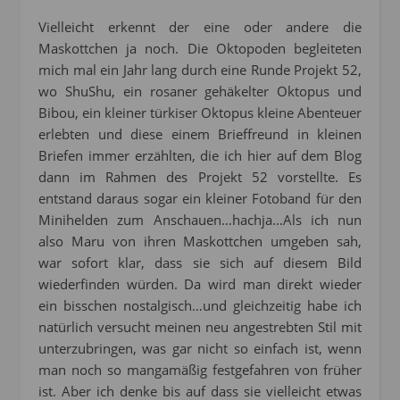
Vielleicht erkennt der eine oder andere die
Maskottchen ja noch. Die Oktopoden begleiteten
mich mal ein Jahr lang durch eine Runde Projekt 52,
wo ShuShu, ein rosaner gehäkelter Oktopus und
Bibou, ein kleiner türkiser Oktopus kleine Abenteuer
erlebten und diese einem Brieffreund in kleinen
Briefen immer erzählten, die ich hier auf dem Blog
dann im Rahmen des Projekt 52 vorstellte. Es
entstand daraus sogar ein kleiner Fotoband für den
Minihelden zum Anschauen…hachja…Als ich nun
also Maru von ihren Maskottchen umgeben sah,
war sofort klar, dass sie sich auf diesem Bild
wiederfinden würden. Da wird man direkt wieder
ein bisschen nostalgisch…und gleichzeitig habe ich
natürlich versucht meinen neu angestrebten Stil mit
unterzubringen, was gar nicht so einfach ist, wenn
man noch so mangamäßig festgefahren von früher
ist. Aber ich denke bis auf dass sie vielleicht etwas