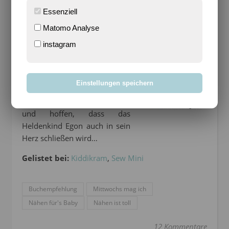
Essenziell
So oder so,
ein schönes Buch
und sehr ausführlich
Matomo Analyse
bebilderte Anleitungen samt Schnittmuster in
Originalgröße, was für mich ja immer wichtige
instagram
Kriterien bei einem Nähbuch sind. Vielleicht wäre
das ja auch was für Euch?
Einstellungen speichern
Wir mögen unseren Ellifanten
Egon auf jeden Fall schon mal
und hoffen, dass das
Heldenkind Egon auch in sein
Herz schließen wird…
Gelistet bei:
Kiddikram
,
Sew Mini
Buchempfehlung
Mittwochs mag ich
Nähen für's Baby
Nähen ist toll
12 Kommentare