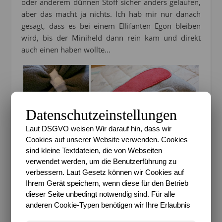
oder anderem dünnen Stoff sicher anders gelaufen,
aber das macht ja nichts. Ich hab mir nur danach
gesagt, dass es bei einem Ellifanten Egon bleiben
wird, bis der Miniheld dann rein kam und direkt
auch einen haben wollte…
Datenschutzeinstellungen
Laut DSGVO weisen Wir darauf hin, dass wir
Cookies auf unserer Website verwenden. Cookies
sind kleine Textdateien, die von Webseiten
verwendet werden, um die Benutzerführung zu
Noch kann ich ihn überzeugen mit dem Heldenkind
verbessern. Laut Gesetz können wir Cookies auf
zu teilen *lach*. Wir werden sehen, wie es am Ende
Ihrem Gerät speichern, wenn diese für den Betrieb
dann tatsächlich klappt oder ob der Miniheld gar
dieser Seite unbedingt notwendig sind. Für alle
den Wunsch nach einem ganz anderen Kuscheltier
anderen Cookie-Typen benötigen wir Ihre Erlaubnis
aus diesem umfangreichen Buch hegt, immerhin ist
er auch großer Raketenfan ^^.