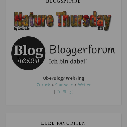
BLOGSPHÄRE
UberBlogr Webring
Zurück
<
Startseite
>
Weiter
[
Zufällig
]
EURE FAVORITEN