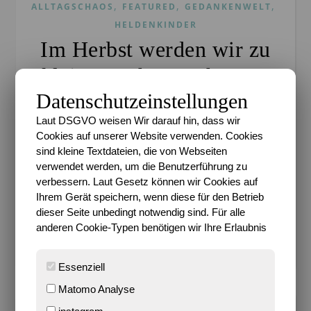
,
,
,
ALLTAGSCHAOS
FEATURED
GEDANKENWELT
HELDENKINDER
Im Herbst werden wir zu
kleinen Schatzsuchern…
Datenschutzeinstellungen
Sari
/
29. Oktober 2015
/
4 Kommentare
Laut DSGVO weisen Wir darauf hin, dass wir
Dass ich den Herbst liebe, das ist, so glaube ich,
Cookies auf unserer Website verwenden. Cookies
schon lange kein Geheimnis mehr, oder? Genau
sind kleine Textdateien, die von Webseiten
verwendet werden, um die Benutzerführung zu
genommen denke ich, dass es vielen Menschen so
verbessern. Laut Gesetz können wir Cookies auf
geht wie mir, dass sie sich irgendwie nochmal…
Ihrem Gerät speichern, wenn diese für den Betrieb
dieser Seite unbedingt notwendig sind. Für alle
WEITERLESEN
anderen Cookie-Typen benötigen wir Ihre Erlaubnis
Essenziell
Matomo Analyse