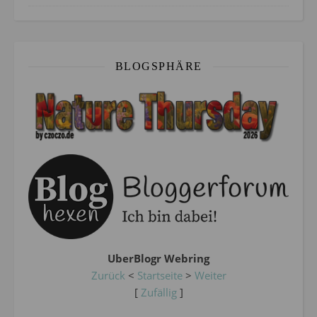
BLOGSPHÄRE
UberBlogr Webring
Zurück
<
Startseite
>
Weiter
[
Zufällig
]