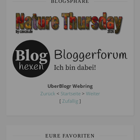
BLOGSPHÄRE
UberBlogr Webring
Zurück
<
Startseite
>
Weiter
[
Zufällig
]
EURE FAVORITEN