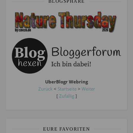
BLOGSPHÄRE
UberBlogr Webring
Zurück
<
Startseite
>
Weiter
[
Zufällig
]
EURE FAVORITEN