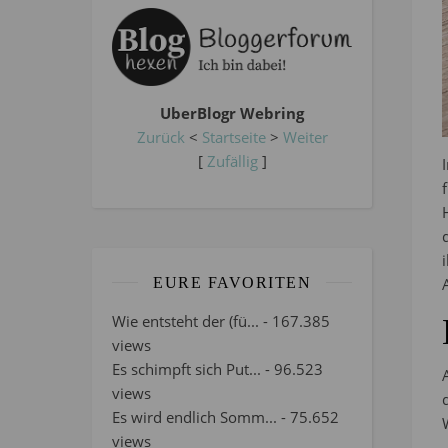
UberBlogr Webring
Zurück
<
Startseite
>
Weiter
[
Zufällig
]
EURE FAVORITEN
Wie entsteht der (fü...
- 167.385
views
Es schimpft sich Put...
- 96.523
views
Es wird endlich Somm...
- 75.652
views