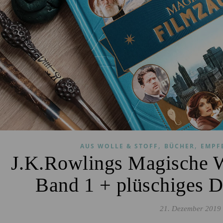
,
,
AUS WOLLE & STOFF
BÜCHER
EMPF
J.K.Rowlings Magische W
Band 1 + plüschiges 
21. Dezember 2019