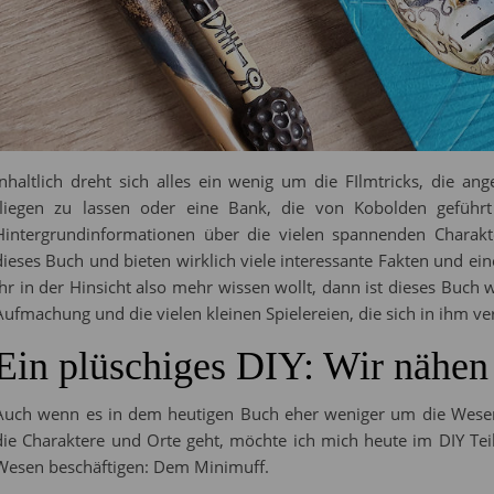
Inhaltlich dreht sich alles ein wenig um die FIlmtricks, die 
fliegen zu lassen oder eine Bank, die von Kobolden gefüh
Hintergrundinformationen über die vielen spannenden Charakt
dieses Buch und bieten wirklich viele interessante Fakten und ein
ihr in der Hinsicht also mehr wissen wollt, dann ist dieses Buch wi
Aufmachung und die vielen kleinen Spielereien, die sich in ihm ve
Ein plüschiges DIY: Wir nähen
Auch wenn es in dem heutigen Buch eher weniger um die Wese
die Charaktere und Orte geht, möchte ich mich heute im DIY Te
Wesen beschäftigen: Dem Minimuff.