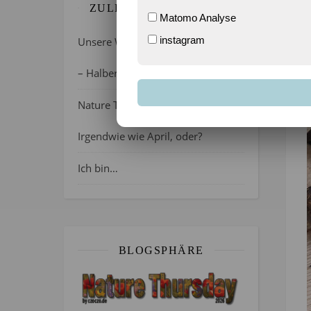
ZULETZT GEBLOGGT…
Matomo Analyse
instagram
Unsere Wochenlieblinge 31/2026
– Halber Alltag ist zurück
Nature Thursday 21/2026 –
Irgendwie wie April, oder?
Ich bin…
BLOGSPHÄRE