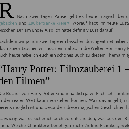
R
Nach zwei Tagen Pause geht es heute magisch bei 
gebacken
und
Zaubertränke kreiert
. Worauf habt ihr heute Lust
bisschen DIY am Ende? Also ich hätte definitiv Lust darauf.
Nachdem wir ja nun zwei Tage ein bisschen durchgeatmet haben, w
doch zuvor tauchen wir noch einmal ab in die Welten von Harry 
auch heute habe ich euch ein schönes Buch zu diesem Thema mit
“Harry Potter: Filmzauberei 1 
den Filmen”
Die Bücher von Harry Potter sind inhaltlich ja wirklich sehr umfan
in der realen Welt kaum vorstellen können. Was das angeht, is
bereits möglich ist und besonders diese magischen Geschichten ha
Schwierig war es sicherlich auch zu entscheiden, was aus den 
kann. Welche Charaktere benötigen mehr Aufmerksamkeit, welc