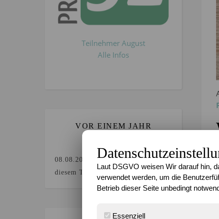
Teilnehmer August
Alle Infos
VOR EINEM JAHR
GEBLOGGT`?
Datenschutzeinstell
08.08.2025
Keine Beiträge an
Laut DSGVO weisen Wir darauf hin, da
diesem Tag.
verwendet werden, um die Benutzerfüh
Betrieb dieser Seite unbedingt notwend
Essenziell