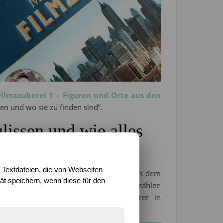
Filmzauberei 1 – Figuren und Orte aus den
en und wo sie zu finden sind”.
lissen und wie alles
 Textdateien, die von Webseiten
schon zeigte, stammt auch dieses hier aus dem
t speichern, wenn diese für den
 kleiner Extras zum Herausnehmen. Dazu zählen
epliken von zum Beispiel dem Klitterer in