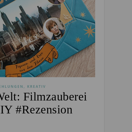
,
EHLUNGEN
KREATIV
elt: Filmzauberei
DIY #Rezension