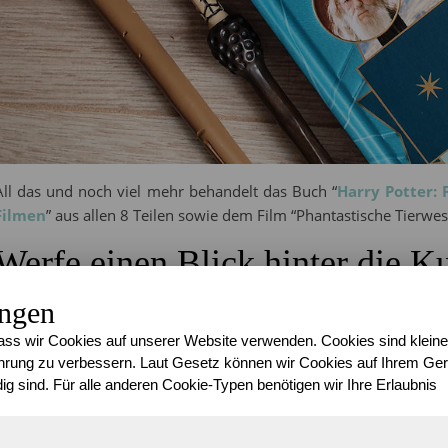
All das und noch viel mehr behandelt das Buch “
Harry Potter: 
Filmen
” aus allen 8 Teilen sowie dem Film “Phantastische Tierwes
Werfe einen Blick hinter die Ku
entstanden ist!
ungen
ss wir Cookies auf unserer Website verwenden. Cookies sind kleine
Wie auch die anderen beiden Bücher, die ich euch diese Woche 
rung zu verbessern. Laut Gesetz können wir Cookies auf Ihrem Gerä
Panini Verlag
und umfasst 102 prall gefüllte Seiten sowie vieler
ig sind. Für alle anderen Cookie-Typen benötigen wir Ihre Erlaubnis
zum Beispiel Sticker, Todesser-Masken und kleine Papier-R
Miniaturformat.