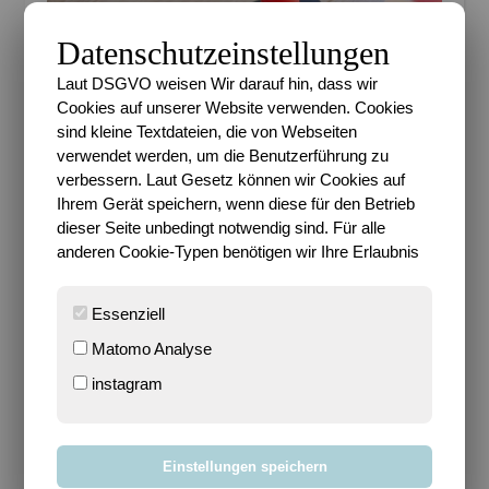
Datenschutzeinstellungen
Laut DSGVO weisen Wir darauf hin, dass wir
Cookies auf unserer Website verwenden. Cookies
sind kleine Textdateien, die von Webseiten
verwendet werden, um die Benutzerführung zu
verbessern. Laut Gesetz können wir Cookies auf
Ihrem Gerät speichern, wenn diese für den Betrieb
dieser Seite unbedingt notwendig sind. Für alle
anderen Cookie-Typen benötigen wir Ihre Erlaubnis
Folgendes braucht ihr für eure Marienkäfer:
Essenziell
Rote, helle und schwarze Pappe,
Matomo Analyse
einen schwarzen Stift, Schere,
instagram
Klebe und für die Vorlagen
zwei verschieden große
Gegenstände, mit denen man
Einstellungen speichern