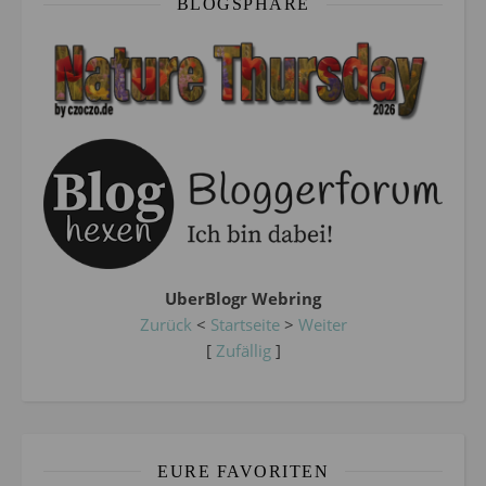
BLOGSPHÄRE
UberBlogr Webring
Zurück
<
Startseite
>
Weiter
[
Zufällig
]
EURE FAVORITEN