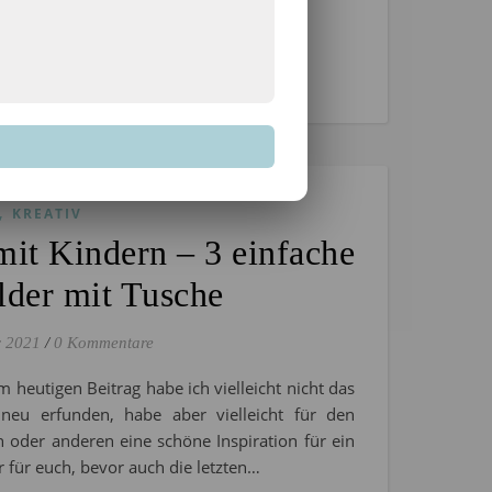
EN
,
KREATIV
mit Kindern – 3 einfache
lder mit Tusche
r 2021
/
0 Kommentare
m heutigen Beitrag habe ich vielleicht nicht das
neu erfunden, habe aber vielleicht für den
n oder anderen eine schöne Inspiration für ein
r für euch, bevor auch die letzten…