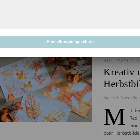
WEITERLES
Einstellungen speichern
,
DIY
FEATURED
Kreativ 
Herbstbi
Sari
/
9. Novembe
M
it de
Rad 
eine
paar Herbstbilde