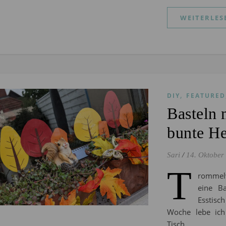
WEITERLES
,
DIY
FEATURED
Basteln 
bunte He
Sari
/
14. Oktober
T
rommelw
eine Ba
Esstisc
Woche lebe ic
Tisch…