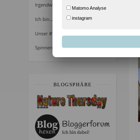
Irgendwie wie April, oder?
Matomo Analyse
instagram
Ich bin…
Unser #WIB am 01./02.08.2026 –
Spinnenalarm!
BLOGSPHÄRE