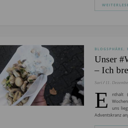
WEITERLES
,
BLOGSPHÄRE
Unser #
– Ich br
Sari
/
11. Dezembe
E
nthält
Wochen 
uns lie
Adventskranz an