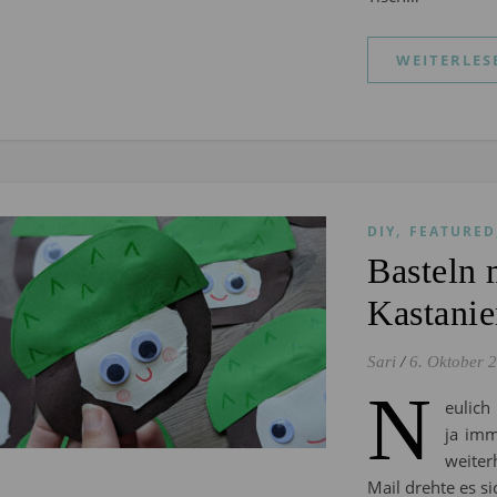
WEITERLES
,
DIY
FEATURED
Basteln 
Kastanie
Sari
/
6. Oktober 
N
eulich
ja imm
weiter
Mail drehte es s