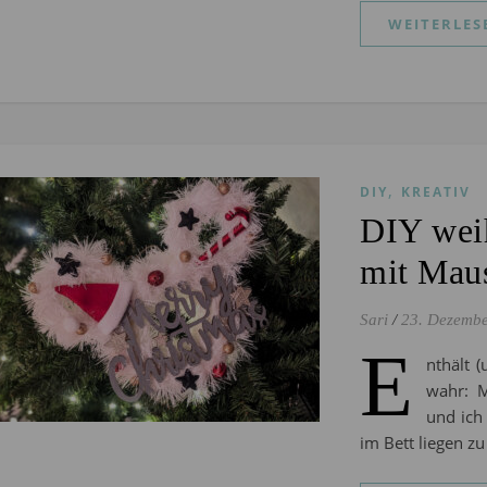
WEITERLES
,
DIY
KREATIV
DIY weih
mit Mau
Sari
/
23. Dezemb
E
nthält 
wahr: M
und ich
im Bett liegen zu