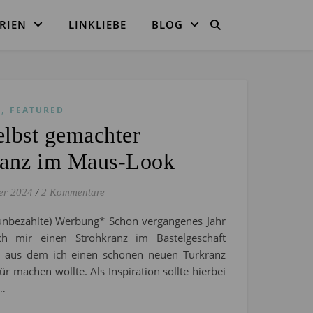
RIEN
LINKLIEBE
BLOG
,
S
FEATURED
lbst gemachter
ranz im Maus-Look
er 2024
/
2 Kommentare
(unbezahlte) Werbung* Schon vergangenes Jahr
ch mir einen Strohkranz im Bastelgeschäft
, aus dem ich einen schönen neuen Türkranz
ür machen wollte. Als Inspiration sollte hierbei
e…