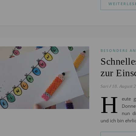
WEITERLES
BESONDERE AN
Schnelle
zur Eins
Sari
/
18. August 
H
eute g
Donner
nun d
und ich bin ehrli