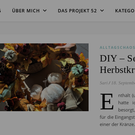
G
ÜBER MICH
DAS PROJEKT 52
KATEGO
ALLTAGSCHAO
DIY – Se
Herbstk
Sari
/
18. Septemb
E
nthält 
hatte i
besorgt
für die Eingangst
einer der Kränz