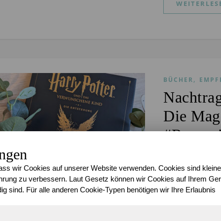
WEITERLES
,
BÜCHER
EMPF
Nachtra
Die Magi
#Rezens
ungen
Sari
/
2. Dezembe
ss wir Cookies auf unserer Website verwenden. Cookies sind kleine
R
ezensi
rung zu verbessern. Laut Gesetz können wir Cookies auf Ihrem Gerä
schon 
ig sind. Für alle anderen Cookie-Typen benötigen wir Ihre Erlaubnis
heute 
eigentlich am W