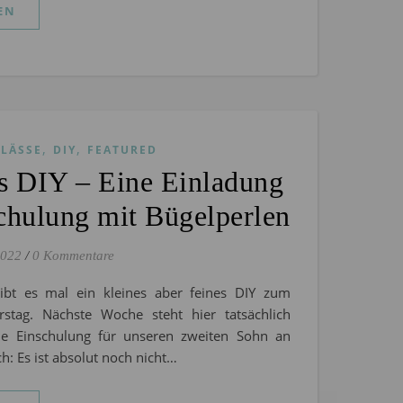
EN
,
,
LÄSSE
DIY
FEATURED
s DIY – Eine Einladung
chulung mit Bügelperlen
2022
/
0 Kommentare
ibt es mal ein kleines aber feines DIY zum
stag. Nächste Woche steht hier tatsächlich
ie Einschulung für unseren zweiten Sohn an
ch: Es ist absolut noch nicht…