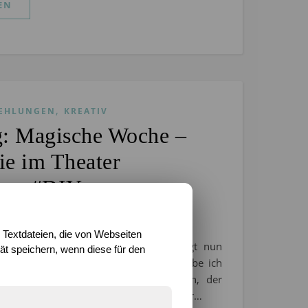
EN
,
EHLUNGEN
KREATIV
g: Magische Woche –
e im Theater
ion #DIY
r 2021
/
0 Kommentare
 Textdateien, die von Webseiten
on* Ich weiß, die magische Woche liegt nun
t speichern, wenn diese für den
ein paar Tage zurück, aber dennoch habe ich
noch einen kleinen Nachtrag für euch, der
ochenende noch online gehen sollte. Aber…