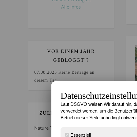
Alle Infos
VOR EINEM JAHR
GEBLOGGT`?
07.08.2025
Keine Beiträge an
diesem Tag.
Datenschutzeinstell
Laut DSGVO weisen Wir darauf hin, da
verwendet werden, um die Benutzerfüh
ZULETZT GEBLOGGT…
Betrieb dieser Seite unbedingt notwend
Nature Thursday 21/2026 –
Essenziell