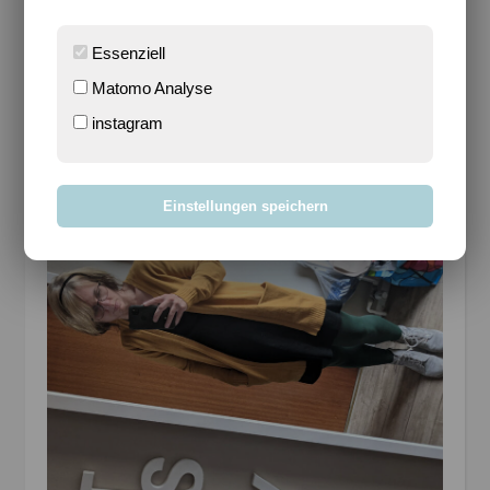
Essenziell
Matomo Analyse
Das Essen, was ursprünglich geplant war, ging nicht,
weil Zutaten nicht da waren, von denen ich dachte,
instagram
wir hätten sie. Also mussten wir kurzfristig
umplanen. Zur Freude der Kinder, die lieben das
Essen nämlich sehr, was ihr auf dem Bild sehen
Einstellungen speichern
könnt.