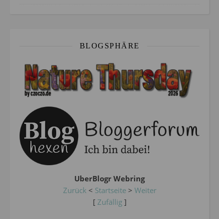
BLOGSPHÄRE
UberBlogr Webring
Zurück
<
Startseite
>
Weiter
[
Zufällig
]