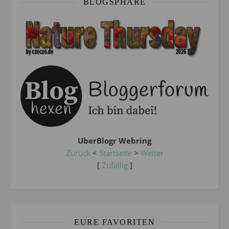
BLOGSPHÄRE
UberBlogr Webring
Zurück
<
Startseite
>
Weiter
[
Zufällig
]
EURE FAVORITEN