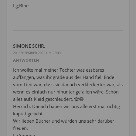
Lg,Bine
SIMONE SCHR.
20. SEPTEMBER 2022 UM 22:43
ANTWORTEN
Ich wollte mal meiner Tochter was essbares
auffangen, was ihr grade aus der Hand fiel. Ende
vom Lied war, dass sie danach verkleckerter war, als
wenn es einfach nur hinunter gefallen wäre. Schön
alles aufs Kleid geschleudert. 🙈😅
Herrlich. Danach haben wir uns alle erst mal richtig
kaputt gelacht.
Wir lieben Bücher und würden uns sehr darüber
freuen.
Lg Simone