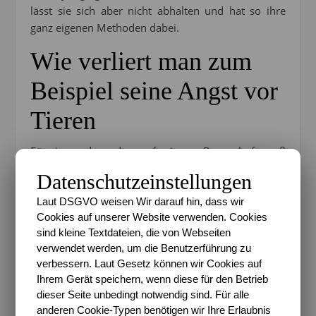
lässt sie sich aber nicht abhalten und hat so ihre
ganz eigenen Methoden dabei.
Wie verliert man zum
Beispiel seine Angst vor
Tieren
Für jemanden, der auf einem Bauernhof groß
geworden ist, ist diese Vorstellung, dass einer Angst
Datenschutzeinstellungen
vor Tieren haben könnte, kaum greifbar. Das ist klar,
oder? Als dann zwei Stadtkinder auf Karlchens
Laut DSGVO weisen Wir darauf hin, dass wir
Cookies auf unserer Website verwenden. Cookies
Bauernhof Urlaub machen, muss sie aber
sind kleine Textdateien, die von Webseiten
feststellen, dass es tatsächlich möglich ist. Die
verwendet werden, um die Benutzerführung zu
beiden Kinder Alban und Pippa haben wirklich Angst
verbessern. Laut Gesetz können wir Cookies auf
vor Tieren und Karlchen sieht auch hier wieder ihre
Ihrem Gerät speichern, wenn diese für den Betrieb
Chance zu helfen. Auf ihre Karlchen-Art eben.
dieser Seite unbedingt notwendig sind. Für alle
anderen Cookie-Typen benötigen wir Ihre Erlaubnis
Was das bedeuten kann? Nun ja, ein kurzes Beispiel,