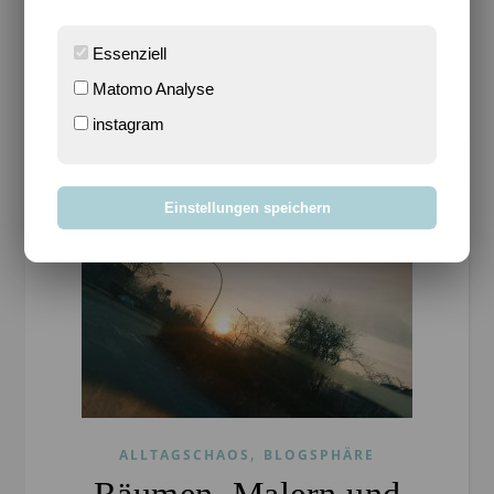
davon ist der, dass der Wecker vom Helden immer…
Essenziell
WEITERLESEN
Matomo Analyse
instagram
Einstellungen speichern
,
ALLTAGSCHAOS
BLOGSPHÄRE