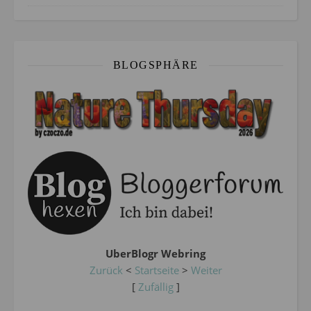
BLOGSPHÄRE
UberBlogr Webring
Zurück
<
Startseite
>
Weiter
[
Zufällig
]