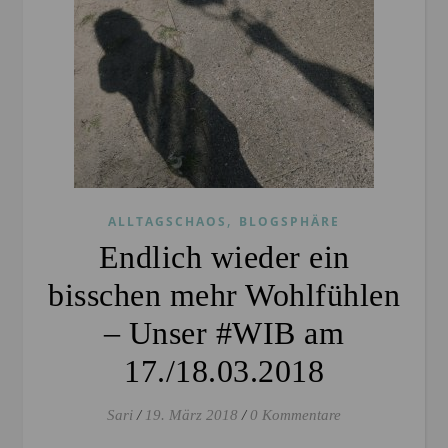
,
ALLTAGSCHAOS
BLOGSPHÄRE
Endlich wieder ein
bisschen mehr Wohlfühlen
– Unser #WIB am
17./18.03.2018
Sari
/
19. März 2018
/
0 Kommentare