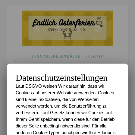
,
BESONDERE ANLÄSSE
KREATIV
Osterferien voraus? Hier
Datenschutzeinstellungen
kommt unsere Oster –
Laut DSGVO weisen Wir darauf hin, dass wir
Bucket – List! #Printable
Cookies auf unserer Website verwenden. Cookies
sind kleine Textdateien, die von Webseiten
Sari
/
27. März 2018
/
1 Kommentar
verwendet werden, um die Benutzerführung zu
verbessern. Laut Gesetz können wir Cookies auf
Guten Morgen ihr da draußen. Habt ihr gut
Ihrem Gerät speichern, wenn diese für den Betrieb
geschlafen. Ich bin ja schon tatsächlich seit 5 Uhr
dieser Seite unbedingt notwendig sind. Für alle
morgens wach. Das hat mehrere Gründe. Einer
anderen Cookie-Typen benötigen wir Ihre Erlaubnis