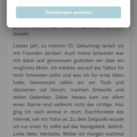
Tattoo bekommen. Damals zu meiner Konfirmation
*lach* . Doch damals war ich einfach zu jung und zu
Einstellungen speichern
unsicher, was das Thema angeht. Es war aber immer
gut zu wissen, dass diese Möglichkeit für mich
besteht.
Letztes Jahr, zu meinem 35. Geburtstag sprach ich
mit Freunden darüber. Auch meine Schwester war
mit dabei und gemeinsam grübelten wir über ein
mögliches Motiv. Ich erklärte, worauf das Tattoo für
mich hinweisen sollte und was ich für erste Ideen
hatte. Gemeinsam saßen wir am Tisch und
skizzierten viel herum, machten Entwürfe und
teilten Gedanken. Dabei heraus kam vor allem
eines: Sterne sind vielleicht nicht das richtige. Also
ging ich noch einmal in mich. Durchforstete das
Internet, sah mir Fotos an. Zu dem Zeitpunkt wusste
ich nur eines: Es sollte auf das Handgelenk. Seitlich.
Linke Seite. Herzseite. Wobei ich morgen nochmal