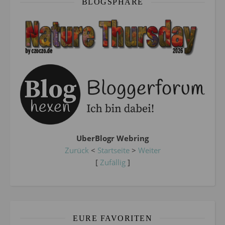
BLOGSPHÄRE
UberBlogr Webring
Zurück
<
Startseite
>
Weiter
[
Zufällig
]
EURE FAVORITEN