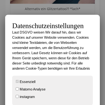
Alternativ ein Glitzertattoo?? *lach*
So hatte ich im Laufe der Jahre viele Ideen und war
Datenschutzeinstellungen
ständig auf der Suche nach Inspiration. Immer
wieder kamen mir Sterne in den Sinn. Dann aber
Laut DSGVO weisen Wir darauf hin, dass wir
auch mal ein kleiner Schmetterling. Nun wird es
Cookies auf unserer Website verwenden. Cookies
etwas vollkommen anderes, dennoch aber klein. Es
sind kleine Textdateien, die von Webseiten
bleibt nur zu sagen, dass sich über die Jahre hinweg,
verwendet werden, um die Benutzerführung zu
verbessern. Laut Gesetz können wir Cookies auf
mehr als 10 nun immerhin schon, der Wunsch
Ihrem Gerät speichern, wenn diese für den Betrieb
gehalten hat, dass ich gerne ein Tattoo hätte. Und
dieser Seite unbedingt notwendig sind. Für alle
wenn so etwas nach so langer Zeit noch immer der
anderen Cookie-Typen benötigen wir Ihre Erlaubnis
Fall ist, kann man es ruhig wagen, oder? Tja, was soll
ich sagen… morgen ist es nun soweit.
Essenziell
Ein Tattoo für Sari…
Matomo Analyse
instagram
Es war ein Geburtstagsgeschenk. Witziger Weise
habe ich schon einmal einen Gutschein für ein