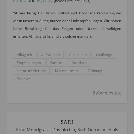
Kondo
und
FlyLady
.
(beides Affiliate Links)
*
Anmerkung:
Der Artikel enthält evtl. Bilder mit Produkten, die
wir in unserem Alltag nutzen oder Linkempfehlungen. Wir haben
keine Bezahlung für das Zeigen oder Nutzen derselbigen
erhalten. Affiliate Links sind als solche markiert.
Alltäglich
aufräumen
Ausmisten
challenge
Empfehlungen
Familie
Haushalt
Herausforderung
Minimalismus
Ordnung
Projekte
8 Kommentare
SARI
Frau Mondgras – Das bin ich, Sari. Gerne auch als