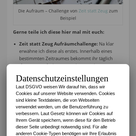
Die Aufräum – Challenge von
Zeit statt Zeug
zum
Beispiel
Gerne teile ich diese hier mal mit euch:
Zeit statt Zeug Aufräumchallenge:
Na klar
erwähne ich diese als erstes. Innerhalb eines
bestimmten Zeitraumes bekommt ihr täglich
(fast) eine Aufgabe, um euch einem bestimmten
Bereich bei euch Hause zu widmen. Die Aufgaben
Datenschutzeinstellungen
werden
auf dem Instagram Account
geteilt. Man
Laut DSGVO weisen Wir darauf hin, dass wir
kann als Community jeden Tag gemeinsam den
Cookies auf unserer Website verwenden. Cookies
Bereich aufräumen oder als Späteinsteiger
sind kleine Textdateien, die von Webseiten
einfach in seinem eigenen Tempo die Aufgaben
verwendet werden, um die Benutzerführung zu
abarbeiten. So oder so eine hilfreiche Inspiration,
verbessern. Laut Gesetz können wir Cookies auf
um mal ein bisschen was zu verändern.
Ihrem Gerät speichern, wenn diese für den Betrieb
Declutter – Challenge:
Eine Challenge, die ich
dieser Seite unbedingt notwendig sind. Für alle
nun schon das dritte Jahr nutze. Jedes Jahr aufs
anderen Cookie-Typen benötigen wir Ihre Erlaubnis