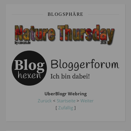
BLOGSPHÄRE
UberBlogr Webring
Zurück
<
Startseite
>
Weiter
[
Zufällig
]