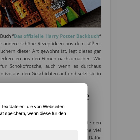
 Buch “
Das offizielle Harry Potter Backbuch
”
le andere schöne Rezeptideen aus dem süßen,
chern dieser Art gewohnt ist, legt dieses gar
Leckereien aus den Filmen nachzumachen. Wir
g für Schokofrösche, auch wenn es durchaus
otive aus den Geschichten auf und setzt sie in
zeiten über leckere
digen Desserts
 Textdateien, die von Webseiten
t speichern, wenn diese für den
 unterteilt und mit Blitzen markiert, die den
e sind ganz einfach und schnell und ohne viel
 schon ordentlich Zeit einplanen sollte. Dafür