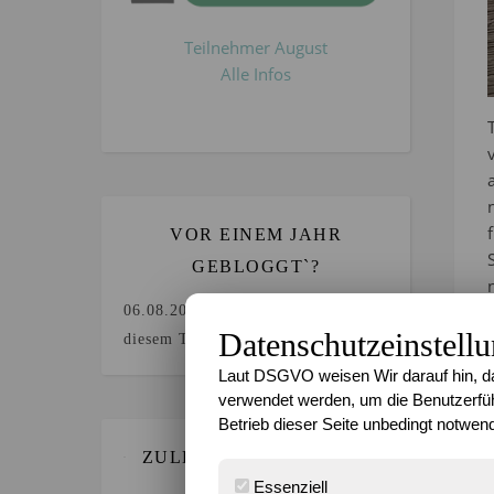
Teilnehmer August
Alle Infos
VOR EINEM JAHR
GEBLOGGT`?
06.08.2025
Keine Beiträge an
Datenschutzeinstell
diesem Tag.
Laut DSGVO weisen Wir darauf hin, da
verwendet werden, um die Benutzerfüh
Betrieb dieser Seite unbedingt notwend
ZULETZT GEBLOGGT…
Essenziell