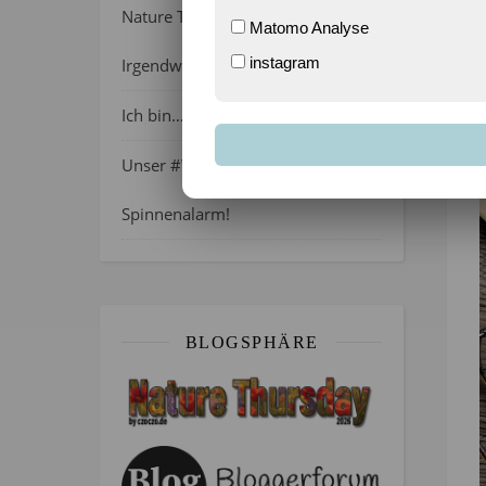
Nature Thursday 21/2026 –
Matomo Analyse
instagram
Irgendwie wie April, oder?
Ich bin…
Unser #WIB am 01./02.08.2026 –
Spinnenalarm!
BLOGSPHÄRE