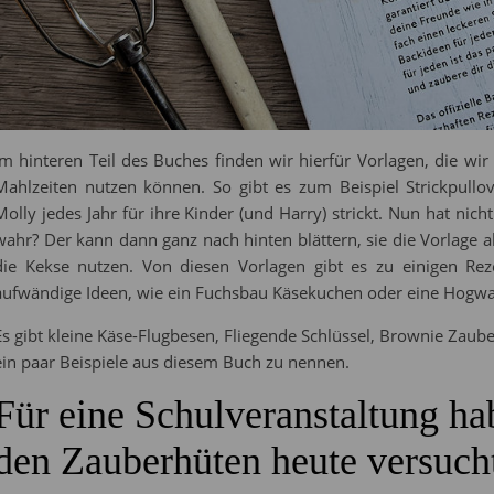
Im hinteren Teil des Buches finden wir hierfür Vorlagen, die w
Mahlzeiten nutzen können. So gibt es zum Beispiel Strickpullo
Molly jedes Jahr für ihre Kinder (und Harry) strickt. Nun hat nich
wahr? Der kann dann ganz nach hinten blättern, sie die Vorlage
die Kekse nutzen. Von diesen Vorlagen gibt es zu einigen Re
aufwändige Ideen, wie ein Fuchsbau Käsekuchen oder eine Hogwa
Es gibt kleine Käse-Flugbesen, Fliegende Schlüssel, Brownie Zau
ein paar Beispiele aus diesem Buch zu nennen.
Für eine Schulveranstaltung ha
den Zauberhüten heute versuch