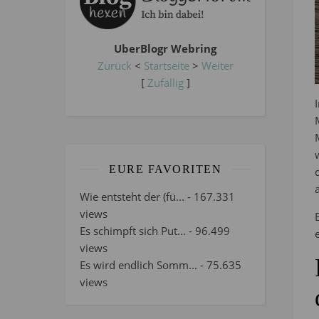
UberBlogr Webring
Zurück
<
Startseite
>
Weiter
[
Zufällig
]
EURE FAVORITEN
Wie entsteht der (fü...
- 167.331
views
Es schimpft sich Put...
- 96.499
views
Es wird endlich Somm...
- 75.635
views