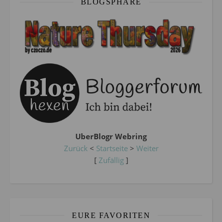
BLOGSPHÄRE
UberBlogr Webring
Zurück
<
Startseite
>
Weiter
[
Zufällig
]
EURE FAVORITEN