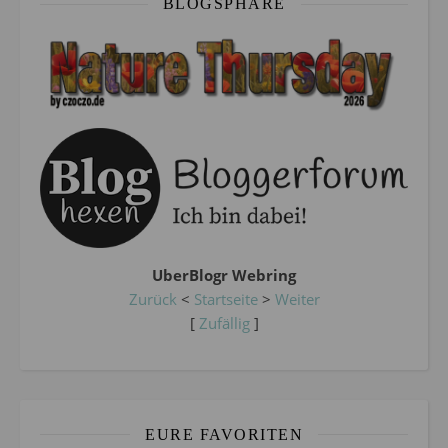
BLOGSPHÄRE
UberBlogr Webring
Zurück
<
Startseite
>
Weiter
[
Zufällig
]
EURE FAVORITEN