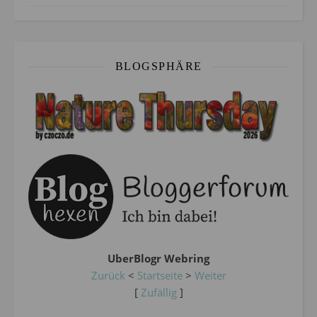
BLOGSPHÄRE
UberBlogr Webring
Zurück
<
Startseite
>
Weiter
[
Zufällig
]