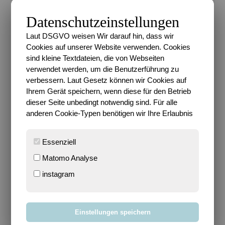
zuckersüß und ein echter Liebling hier im
Datenschutzeinstellungen
Heldenhaushalt.
Laut DSGVO weisen Wir darauf hin, dass wir
Heute besuchen wir
Cookies auf unserer Website verwenden. Cookies
sind kleine Textdateien, die von Webseiten
nämlich eine Maus-
verwendet werden, um die Benutzerführung zu
verbessern. Laut Gesetz können wir Cookies auf
Familie
Ihrem Gerät speichern, wenn diese für den Betrieb
dieser Seite unbedingt notwendig sind. Für alle
Am Tannenplatz 5 steht ein Haus, in dem drei
anderen Cookie-Typen benötigen wir Ihre Erlaubnis
Familien wohnen. Auf dem Platz davor befindet sich
eine große Tanne, die jedes Jahr kurz vor
Essenziell
Weihnachten herrlich geschmückt wird und dann
wunderschön leuchtet und für eine tolle
Matomo Analyse
Atmosphäre sorgt.
instagram
Doch nun sind es nur noch drei Tage bis
Weihnachten und der Baum ist noch immer nicht
Einstellungen speichern
geschmückt. Das alte Ehepaar im Erdgeschoss, das