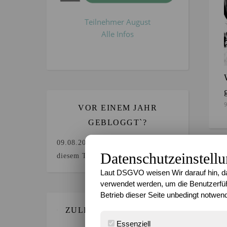
Teilnehmer August
Alle Infos
9
VOR EINEM JAHR
GEBLOGGT`?
09.08.2025
Keine Beiträge an
Datenschutzeinstell
diesem Tag.
Laut DSGVO weisen Wir darauf hin, da
verwendet werden, um die Benutzerfüh
Betrieb dieser Seite unbedingt notwend
ZULETZT GEBLOGGT…
3
Essenziell