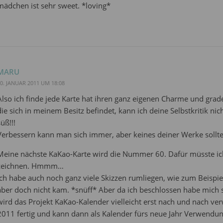
mädchen ist sehr sweet. *loving*
MARU
0. JANUAR 2011 UM 18:08
Also ich finde jede Karte hat ihren ganz eigenen Charme und grad
die sich in meinem Besitz befindet, kann ich deine Selbstkritik ni
süß!!!
Verbessern kann man sich immer, aber keines deiner Werke sollte
Meine nächste KaKao-Karte wird die Nummer 60. Dafür müsste ich
zeichnen. Hmmm…
Ich habe auch noch ganz viele Skizzen rumliegen, wie zum Beispie
aber doch nicht kam. *snüff* Aber da ich beschlossen habe mich s
wird das Projekt KaKao-Kalender vielleicht erst nach und nach verw
2011 fertig und kann dann als Kalender fürs neue Jahr Verwendung