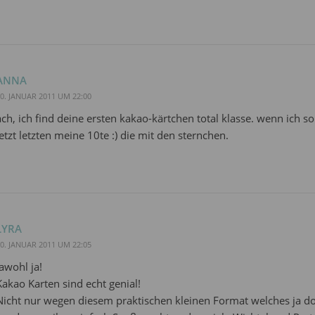
ANNA
0. JANUAR 2011 UM 22:00
ach, ich find deine ersten kakao-kärtchen total klasse. wenn ich 
jetzt letzten meine 10te :) die mit den sternchen.
LYRA
0. JANUAR 2011 UM 22:05
Jawohl ja!
Kakao Karten sind echt genial!
Nicht nur wegen diesem praktischen kleinen Format welches ja doch 