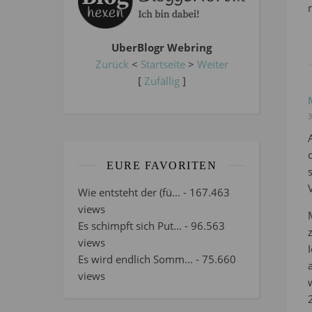
UberBlogr Webring
Zurück
<
Startseite
>
Weiter
[
Zufällig
]
3
EURE FAVORITEN
Wie entsteht der (fü...
- 167.463
views
Es schimpft sich Put...
- 96.563
views
Es wird endlich Somm...
- 75.660
views