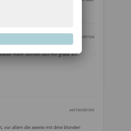
ANTWORTEN
 wieder mehr zeichen fällt mir grade auf..
ANTWORTEN
ut, vor allem die zweite mit dme blonden