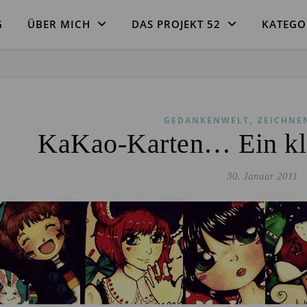
G
ÜBER MICH
DAS PROJEKT 52
KATEGO
,
GEDANKENWELT
ZEICHNEN
KaKao-Karten… Ein kle
30. Januar 2011