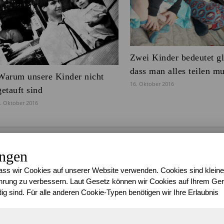
Zwei Kinder bedeutet gl
dass man alles teilen m
Warum unsere Kinder nicht
16. Oktober 2016
getauft sind
. Oktober 2016
ungen
9 KOMMENTAR
ss wir Cookies auf unserer Website verwenden. Cookies sind kleine
rung zu verbessern. Laut Gesetz können wir Cookies auf Ihrem Gerä
ig sind. Für alle anderen Cookie-Typen benötigen wir Ihre Erlaubnis
MINA
0. JANUAR 2011 UM 13:57
Schön, dass ganze so im überblick zu sehen ^^ Mein Favourite ist 