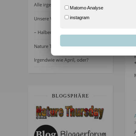
Alle irgendwie verrückt, oder?
Matomo Analyse
instagram
Unsere Wochenlieblinge 31/2026
– Halber Alltag ist zurück
Nature Thursday 21/2026 –
3
Irgendwie wie April, oder?
BLOGSPHÄRE
3