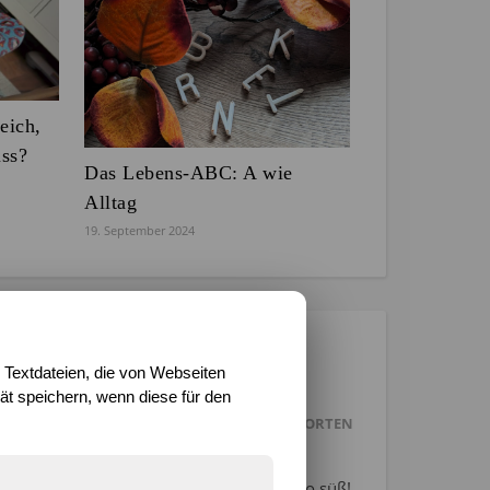
eich,
uss?
Das Lebens-ABC: A wie
Alltag
19. September 2024
E
 Textdateien, die von Webseiten
t speichern, wenn diese für den
ANTWORTEN
ja die, mit den Ohrenschützern *heart* So süß!