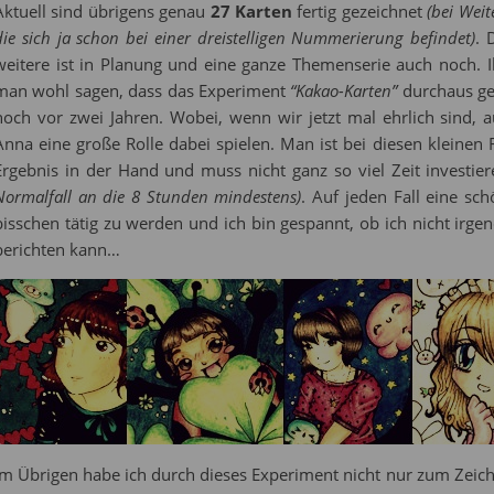
Aktuell sind übrigens genau
27 Karten
fertig gezeichnet
(bei Weit
die sich ja schon bei einer dreistelligen Nummerierung befindet)
. 
weitere ist in Planung und eine ganze Themenserie auch noch. I
man wohl sagen, dass das Experiment
“Kakao-Karten”
durchaus geg
noch vor zwei Jahren. Wobei, wenn wir jetzt mal ehrlich sind,
Anna eine große Rolle dabei spielen. Man ist bei diesen kleinen Fo
Ergebnis in der Hand und muss nicht ganz so viel Zeit investie
Normalfall an die 8 Stunden mindestens)
. Auf jeden Fall eine sc
bisschen tätig zu werden und ich bin gespannt, ob ich nicht ir
berichten kann…
Im Übrigen habe ich durch dieses Experiment nicht nur zum Zeic