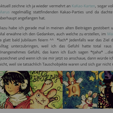
Aktuell zeichne ich ja wieder vermehrt an
KaKao-Karten
, sogar v
Marus
regelmäßig stattfindenden Kakao-Parties und da dachte
überhaupt angefangen hat.
Dazu habe ich gerade mal in meinen alten Beiträgen gestöbert u
Mal erwähne ich den Gedanken, auch welche zu erstellen, im
Mä
ja glatt bald Jubiläum feiern ^^ *lach* Jedenfalls war das Zi
Alltag unterzubringen, weil ich das Gefühl hatte total rau
Unangenehmes Gefühl, das kann ich Euch sagen *tjaha* …d
gezeichnet und wenn ich sie mir jetzt so anschaue, dann würde ic
nicht, weil sie tatsächlich Tauschobjekte waren und sich gar nich