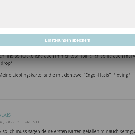
TSUKI
Einstellungen speichern
0. JANUAR 2011 UM 14:19
Ich find so Rückblicke auch immer total toll. :) Ich sollte auch mal
*drop*
Meine Lieblingskarte ist die mit den zwei “Engel-Hasis”. *loving*
ALAIS
0. JANUAR 2011 UM 15:11
Also ich muss sagen deine ersten Karten gefallen mir auch sehr g