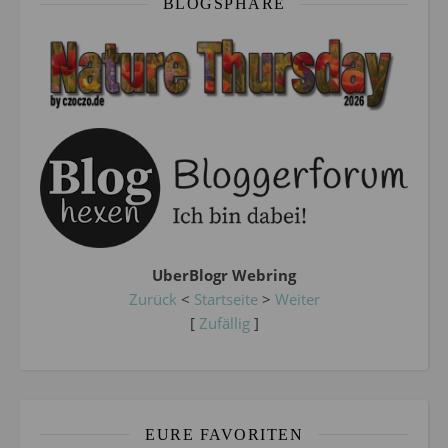
BLOGSPHÄRE
UberBlogr Webring
Zurück
<
Startseite
>
Weiter
[
Zufällig
]
EURE FAVORITEN