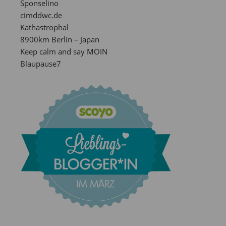
Sponselino
cimddwc.de
Kathastrophal
8900km Berlin – Japan
Keep calm and say MOIN
Blaupause7