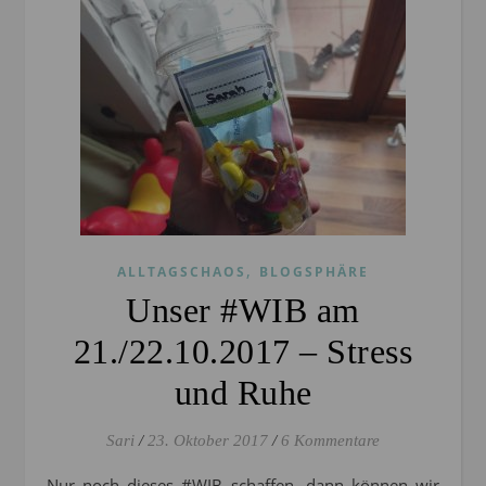
,
ALLTAGSCHAOS
BLOGSPHÄRE
Unser #WIB am
21./22.10.2017 – Stress
und Ruhe
Sari
/
23. Oktober 2017
/
6 Kommentare
Nur noch dieses #WIB schaffen, dann können wir