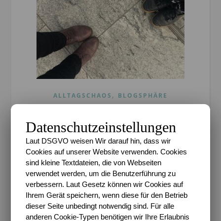
,
ALLTAGSCHAOS
BLOGSPHÄRE
#Freitags5 – 5 Tage 5
Datenschutzeinstellungen
Fotos im Oktober #04
Laut DSGVO weisen Wir darauf hin, dass wir
Cookies auf unserer Website verwenden. Cookies
Sari
/
27. Oktober 2017
/
2 Kommentare
sind kleine Textdateien, die von Webseiten
Und schon ist der Oktober fast wieder rum. Die
verwendet werden, um die Benutzerführung zu
verbessern. Laut Gesetz können wir Cookies auf
letzten #Freitags5 für diesen Monat. Krass. Die Zeit.
Ihrem Gerät speichern, wenn diese für den Betrieb
Aber ihr kennt das ja. Wir grübeln aktuell noch über
dieser Seite unbedingt notwendig sind. Für alle
einem Halloween Kostüm, in der Hoffnung,…
anderen Cookie-Typen benötigen wir Ihre Erlaubnis