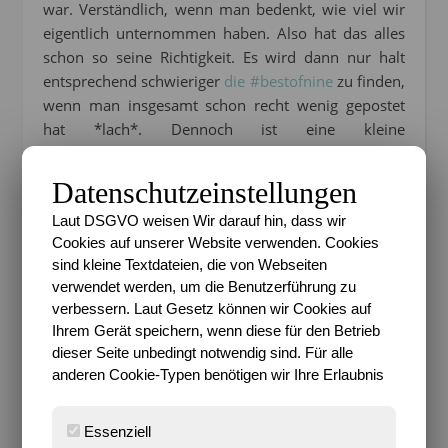
war. Verständlich, wenn man bedenkt, wie viel wir
eigentlich unternommen haben. Also hat das alles
schon so seine Richtigkeit. Es wird dann nur halt
entsprechend schwieriger
die #bestofnine
zu finden,
wenn man insgesamt schon recht wenig gepostet
hat *lach*. Dennoch ist eine kleine
Zusammenstellung gelungen…
Datenschutzeinstellungen
Laut DSGVO weisen Wir darauf hin, dass wir
Cookies auf unserer Website verwenden. Cookies
sind kleine Textdateien, die von Webseiten
verwendet werden, um die Benutzerführung zu
verbessern. Laut Gesetz können wir Cookies auf
Ihrem Gerät speichern, wenn diese für den Betrieb
dieser Seite unbedingt notwendig sind. Für alle
anderen Cookie-Typen benötigen wir Ihre Erlaubnis
Essenziell