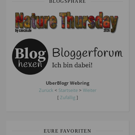
BLOGSPHÄRE
UberBlogr Webring
Zurück
<
Startseite
>
Weiter
[
Zufällig
]
EURE FAVORITEN