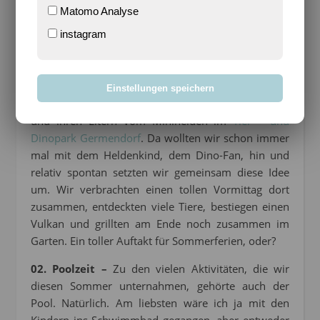
Matomo Analyse
instagram
01. Zack – Lama! –
Gleich zu Beginn der
Einstellungen speichern
Sommerferien waren wir mit einer Schulfreundin
und ihren Eltern vom Minihelden im
Tier – und
Dinopark Germendorf
. Da wollten wir schon immer
mal mit dem Heldenkind, dem Dino-Fan, hin und
relativ spontan setzten wir gemeinsam diese Idee
um. Wir verbrachten einen tollen Vormittag dort
zusammen, entdeckten viele Tiere, bestiegen einen
Vulkan und grillten am Ende noch zusammen im
Garten. Ein toller Auftakt für Sommerferien, oder?
02. Poolzeit –
Zu den vielen Aktivitäten, die wir
diesen Sommer unternahmen, gehörte auch der
Pool. Natürlich. Am liebsten wäre ich ja mit den