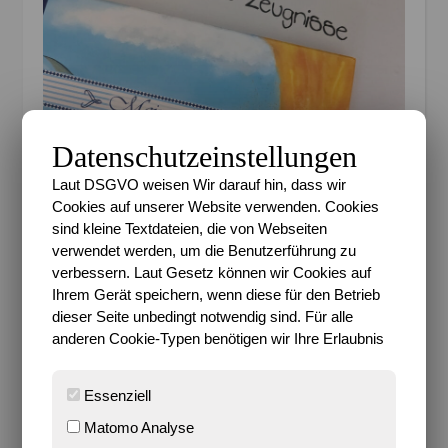
Datenschutzeinstellungen
Laut DSGVO weisen Wir darauf hin, dass wir
Cookies auf unserer Website verwenden. Cookies
Erschreckender ist gerade die Erkenntnis, dass es
sind kleine Textdateien, die von Webseiten
nur noch vier Jahre dauert und der große Sohn ist
verwendet werden, um die Benutzerführung zu
dann in dem Alter, in dem ich war, als ich mit dem
verbessern. Laut Gesetz können wir Cookies auf
Helden zusammen kam und wie ihr ja wisst, sind
Ihrem Gerät speichern, wenn diese für den Betrieb
wir seit damals nach wie vor ein Team. Schon krass,
dieser Seite unbedingt notwendig sind. Für alle
das sind inzwischen immerhin schon über 24 Jahre
anderen Cookie-Typen benötigen wir Ihre Erlaubnis
und im September diesen Jahres feiern wir schon
unseren 15. Hochzeitstag. Heftig, wie die Zeit rast.
Essenziell
Über die Tatsache, dass ich nächsten Freitag meinen
Matomo Analyse
bereits 40. Geburtstag feiere, darüber denke ich