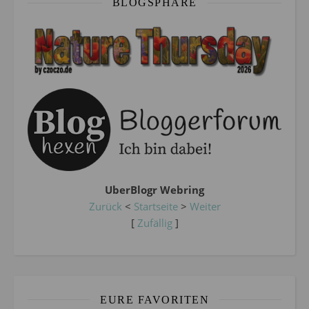
BLOGSPHÄRE
UberBlogr Webring
Zurück
<
Startseite
>
Weiter
[
Zufällig
]
EURE FAVORITEN