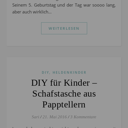
Seinem 5. Geburtstag und der Tag war soooo lang,
aber auch wirklich…
WEITERLESEN
,
DIY
HELDENKINDER
DIY für Kinder –
Schafstasche aus
Papptellern
Sari
/
21. Mai 2016
/
3 Kommentare