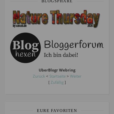
BLOGSPHÄRE
UberBlogr Webring
Zurück
<
Startseite
>
Weiter
[
Zufällig
]
EURE FAVORITEN