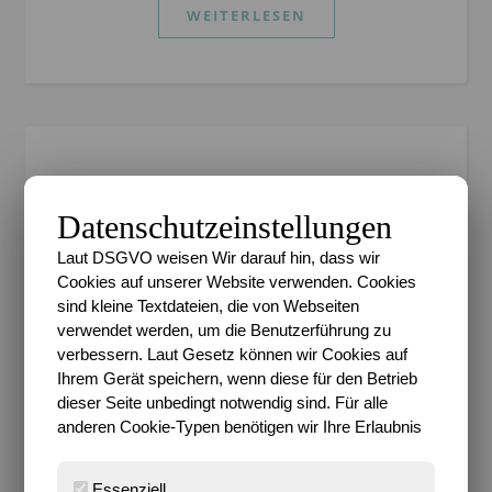
WEITERLESEN
PROJEKT 52
Projekt 52 – Die Themen
Datenschutzeinstellungen
für Juni
Laut DSGVO weisen Wir darauf hin, dass wir
Cookies auf unserer Website verwenden. Cookies
sind kleine Textdateien, die von Webseiten
Sari
/
28. Mai 2016
/
0 Kommentare
verwendet werden, um die Benutzerführung zu
verbessern. Laut Gesetz können wir Cookies auf
Und schon ist wieder Halbzeit angesagt, nicht wahr?
Ihrem Gerät speichern, wenn diese für den Betrieb
Der wundervolle Monat Juni steht vor der Tür und
dieser Seite unbedingt notwendig sind. Für alle
wir hoffen darauf, dass er einen guten Einstieg in
anderen Cookie-Typen benötigen wir Ihre Erlaubnis
den Sommer bildet. Nach wie vor gibt…
Essenziell