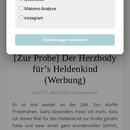
WEITERLESEN
Matomo Analyse
instagram
Einstellungen speichern
AUS WOLLE & STOFF
[Zur Probe] Der Herzbody
für’s Heldenkind
(Werbung)
Sari
/
27. Mai 2016
/
9 Kommentare
Es ist mal wieder an der Zeit. Sari durfte
Probenähen. Ganz besonders freue ich mich, dass
ich dieses Mal für das Heldenkind zur Probe genäht
habe und zwar einen ganz wundervollen Schnitt,