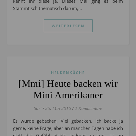
kennt Ihr diese ja. Dieses Mal ging es beim
Stammtisch thematisch darum,…
WEITERLESEN
HELDENKÜCHE
[Mmi] Heute backen wir
Mini Amerikaner
Sari
/
25. Mai 2016
/
2 Kommentare
Es wurde gebacken. Viel gebacken. Ich backe ja
gerne, keine Frage, aber an manchen Tagen habe ich
glatt das Gefühl nichts anderes zu tun, als zu