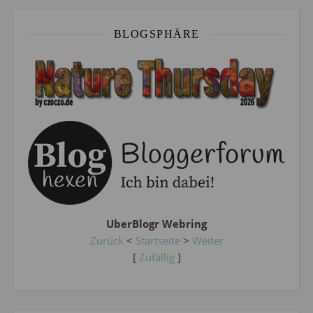
BLOGSPHÄRE
UberBlogr Webring
Zurück
<
Startseite
>
Weiter
[
Zufällig
]