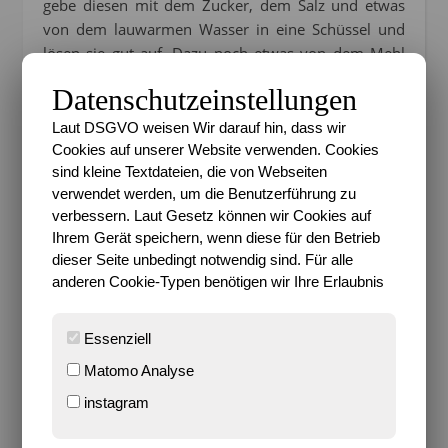
gebe diesen mit dem Zucker, dem Salz und etwas
von dem lauwarmen Wasser in eine Schüssel und
lösen sie gut auf. Dazu noch etwas von dem Mehl
und 10-20 Minuten stehen lassen.
Datenschutzeinstellungen
Anschließend schütten wir diese Mischung
Laut DSGVO weisen Wir darauf hin, dass wir
zusammen mit dem restlichen lauwarmen Wasser
Cookies auf unserer Website verwenden. Cookies
und dem Mehl in eine große Schüssel und kneten
sind kleine Textdateien, die von Webseiten
den Teig, bis eine schöne, geschmeidige Teigmasse
verwendet werden, um die Benutzerführung zu
entsteht, die nicht an den Fingern kleben bleibt.
verbessern. Laut Gesetz können wir Cookies auf
Notfalls nochmal mit Wasser (wenn zu trocken) oder
Ihrem Gerät speichern, wenn diese für den Betrieb
Mehl (wenn zu klebrig) etwas nachjustieren. Nun
dieser Seite unbedingt notwendig sind. Für alle
anderen Cookie-Typen benötigen wir Ihre Erlaubnis
muss der Teig ruhen, damit er aufgehen kann. 30
Minuten sollten bei frischer Hefe reichen.
Essenziell
Inzwischen zaubern wir
Matomo Analyse
leckere Kräuterbutter!
instagram
Hierzu werden Zwiebel und Knoblauch geschält und