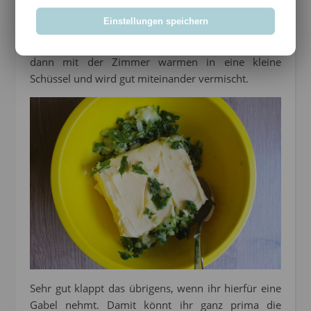
ganz klein gehakt. Die Kräuter gut waschen und
Einstellungen speichern
ebenfalls ganz fein hacken. Wenn ihr so einen
Zerkleinerer habt, umso besser. Das Ganze kommt
dann mit der Zimmer warmen in eine kleine
Schüssel und wird gut miteinander vermischt.
Sehr gut klappt das übrigens, wenn ihr hierfür eine
Gabel nehmt. Damit könnt ihr ganz prima die