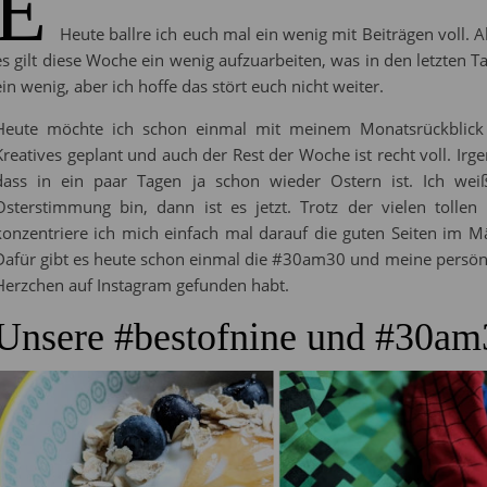
E
Heute ballre ich euch mal ein wenig mit Beiträgen voll. Al
es gilt diese Woche ein wenig aufzuarbeiten, was in den letzten Tage
ein wenig, aber ich hoffe das stört euch nicht weiter.
Heute möchte ich schon einmal mit meinem Monatsrückblick 
Kreatives geplant und auch der Rest der Woche ist recht voll. Irge
dass in ein paar Tagen ja schon wieder Ostern ist. Ich wei
Osterstimmung bin, dann ist es jetzt. Trotz der vielen tolle
konzentriere ich mich einfach mal darauf die guten Seiten im Mä
Dafür gibt es heute schon einmal die #30am30 und meine persönli
Herzchen auf Instagram gefunden habt.
Unsere #bestofnine und #30am