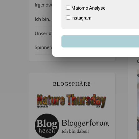
Irgendwie wie April, oder?
Matomo Analyse
instagram
Ich bin…
Unser #WIB am 01./02.08.2026 –
Spinnenalarm!
BLOGSPHÄRE