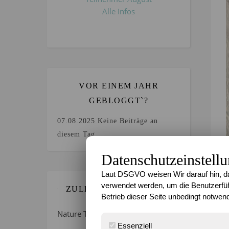
Alle Infos
VOR EINEM JAHR
GEBLOGGT`?
07.08.2025
Keine Beiträge an
diesem Tag.
Datenschutzeinstell
Laut DSGVO weisen Wir darauf hin, da
verwendet werden, um die Benutzerfüh
ZULETZT GEBLOGGT…
Betrieb dieser Seite unbedingt notwend
Nature Thursday 21/2026 –
Essenziell