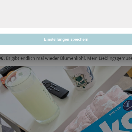
04.
Wir gehen als Familie laufen. Immer Sonntags. Ich laufe 
deutlich besser als vor einem Jahr noch.
05.
Wir dürfen ab und ein ein Viertel vom Fußballplatz buchen 
Einstellungen speichern
schießen.
06.
Es gibt endlich mal wieder Blumenkohl. Mein Lieblingsgemüse