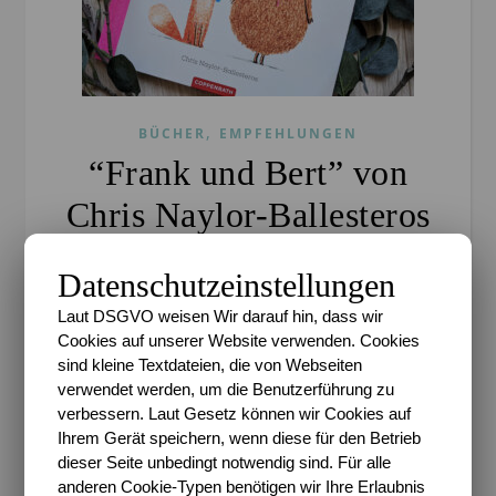
,
BÜCHER
EMPFEHLUNGEN
“Frank und Bert” von
Chris Naylor-Ballesteros
#Rezension
Datenschutzeinstellungen
Sari
/
24. März 2022
/
0 Kommentare
Laut DSGVO weisen Wir darauf hin, dass wir
Cookies auf unserer Website verwenden. Cookies
Rezension* Freunde zu haben, das ist eine tolle und
sind kleine Textdateien, die von Webseiten
wertvolle Sache. Viele schöne Erinnerungen
verwendet werden, um die Benutzerführung zu
verbinde ich an die alten Zeiten, wo ich mit meinen
verbessern. Laut Gesetz können wir Cookies auf
Freunden mich getroffen und gespielt, Partys
Ihrem Gerät speichern, wenn diese für den Betrieb
gefeiert habe und…
dieser Seite unbedingt notwendig sind. Für alle
anderen Cookie-Typen benötigen wir Ihre Erlaubnis