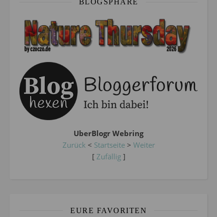
BLOGSPHÄRE
UberBlogr Webring
Zurück
<
Startseite
>
Weiter
[
Zufällig
]
EURE FAVORITEN