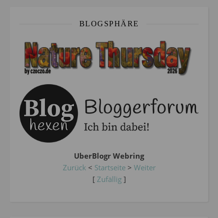
BLOGSPHÄRE
UberBlogr Webring
Zurück
<
Startseite
>
Weiter
[
Zufällig
]