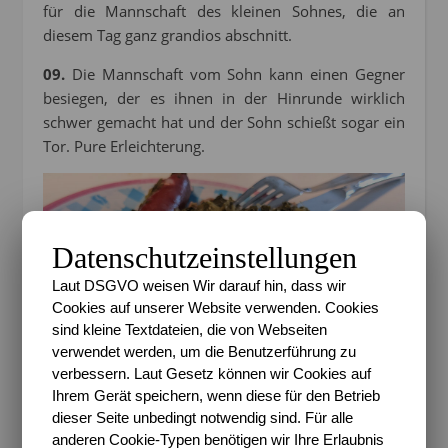
für die Mannschaft des kleinen Sohnes, die an
diesem Tag ganz grandios abschnitt.
09.
Die Mannschaft vom Sohn kann einen Gegner
besiegen, der es ihnen in der Hinrunde wirklich
schwer gemacht hat und der Sohn schießt sogar ein
Tor. Pure Erleichterung.
Datenschutzeinstellungen
Laut DSGVO weisen Wir darauf hin, dass wir
Cookies auf unserer Website verwenden. Cookies
sind kleine Textdateien, die von Webseiten
verwendet werden, um die Benutzerführung zu
verbessern. Laut Gesetz können wir Cookies auf
Ihrem Gerät speichern, wenn diese für den Betrieb
dieser Seite unbedingt notwendig sind. Für alle
anderen Cookie-Typen benötigen wir Ihre Erlaubnis