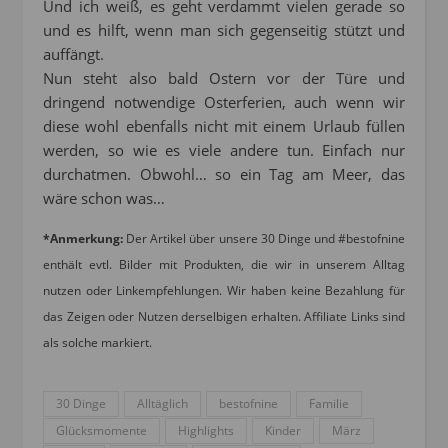
Und ich weiß, es geht verdammt vielen gerade so
und es hilft, wenn man sich gegenseitig stützt und
auffängt.
Nun steht also bald Ostern vor der Türe und
dringend notwendige Osterferien, auch wenn wir
diese wohl ebenfalls nicht mit einem Urlaub füllen
werden, so wie es viele andere tun. Einfach nur
durchatmen. Obwohl… so ein Tag am Meer, das
wäre schon was…
*Anmerkung:
Der Artikel über unsere 30 Dinge und #bestofnine
enthält evtl. Bilder mit Produkten, die wir in unserem Alltag
nutzen oder Linkempfehlungen. Wir haben keine Bezahlung für
das Zeigen oder Nutzen derselbigen erhalten. Affiliate Links sind
als solche markiert.
30 Dinge
Alltäglich
bestofnine
Familie
Glücksmomente
Highlights
Kinder
März