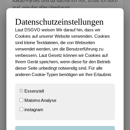
Kakao-Parties und da dachte ich mir, schau ich doch
mal, wie das alles überhaupt…
Datenschutzeinstellungen
WEITERLESEN
Laut DSGVO weisen Wir darauf hin, dass wir
Cookies auf unserer Website verwenden. Cookies
sind kleine Textdateien, die von Webseiten
verwendet werden, um die Benutzerführung zu
verbessern. Laut Gesetz können wir Cookies auf
Ihrem Gerät speichern, wenn diese für den Betrieb
dieser Seite unbedingt notwendig sind. Für alle
ALLTAGSCHAOS
anderen Cookie-Typen benötigen wir Ihre Erlaubnis
Rückblick [#05]
Essenziell
Sari
/
30. Januar 2011
/
9 Kommentare
Matomo Analyse
Weekly me – Yay, endlich Urlaub. Genau eine Woche
instagram
lang. Und diese Woche werde ich nutzen. Oder auch
nicht. Ich habe auf jeden Fall zwei Dinge vor: 01. ein
paar Sachen auszusortieren und…