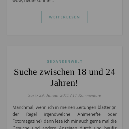
wow, heute konnte…
WEITERLESEN
GEDANKENWELT
Suche zwischen 18 und 24
Jahren!
Sari
/
29. Januar 2011
/
17 Kommentare
Manchmal, wenn ich in meinen Zeitungen blätter (in
der Regel irgendwelche Animehefte oder
Fotomagazine), dann lese ich mir auch gerne mal die
Gesuche und andere Anzeigen durch und häufig