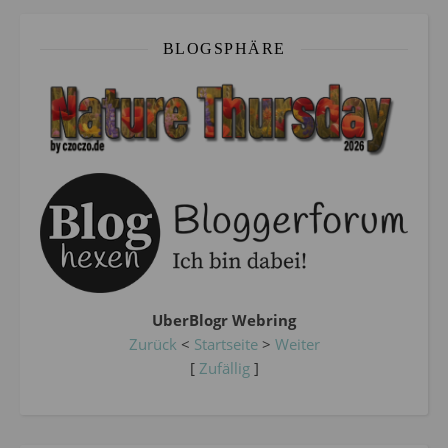
BLOGSPHÄRE
UberBlogr Webring
Zurück
<
Startseite
>
Weiter
[
Zufällig
]