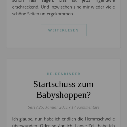
schon fast sagen. Das ist jetzt irgendwie
erschreckend. Und inzwischen sind mir wieder viele
schöne Seiten untergekommen.…
WEITERLESEN
HELDENKINDER
Startschuss zum
Babyshoppen?
Sari
/
25. Januar 2011
/
17 Kommentare
Ich glaube, nun habe ich endlich die Hemmschwelle
überwunden. Oder so ähnlich. Lange Zeit habe ich