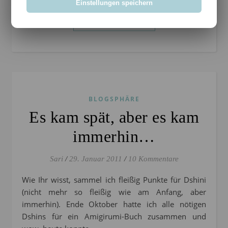
Einstellungen speichern
WEITERLESEN
BLOGSPHÄRE
Es kam spät, aber es kam
immerhin…
Sari
/
29. Januar 2011
/
10 Kommentare
Wie Ihr wisst, sammel ich fleißig Punkte für Dshini
(nicht mehr so fleißig wie am Anfang, aber
immerhin). Ende Oktober hatte ich alle nötigen
Dshins für ein Amigirumi-Buch zusammen und