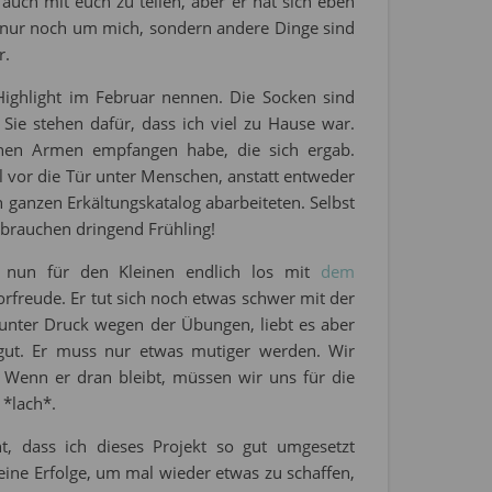
 auch mit euch zu teilen, aber er hat sich eben
es nur noch um mich, sondern andere Dinge sind
r.
 Highlight im Februar nennen. Die Socken sind
. Sie stehen dafür, dass ich viel zu Hause war.
enen Armen empfangen habe, die sich ergab.
al vor die Tür unter Menschen, anstatt entweder
 ganzen Erkältungskatalog abarbeiteten. Selbst
 brauchen dringend Frühling!
nun für den Kleinen endlich los mit
dem
Vorfreude. Er tut sich noch etwas schwer mit der
as unter Druck wegen der Übungen, liebt es aber
gut. Er muss nur etwas mutiger werden. Wir
. Wenn er dran bleibt, müssen wir uns für die
 *lach*.
t, dass ich dieses Projekt so gut umgesetzt
ne Erfolge, um mal wieder etwas zu schaffen,