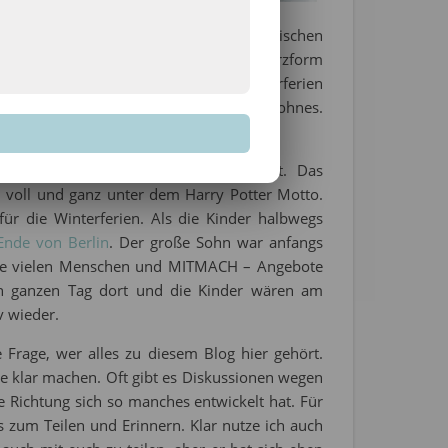
 dass ihr es mögt. Die Hose ist zwar inzwischen
nglaublich groß geworden und seine Herzform
ern im Bus und wir waren in den Winterferien
 auf einmal auf dem Knie des großen Sohnes.
momente mit meinen Kindern. Wertvoll!
hin, doch es ergab sich einfach nicht. Das
 voll und ganz unter dem Harry Potter Motto.
für die Winterferien. Als die Kinder halbwegs
Ende von Berlin
. Der große Sohn war anfangs
n die vielen Menschen und MITMACH – Angebote
en ganzen Tag dort und die Kinder wären am
v wieder.
e Frage, wer alles zu diesem Blog hier gehört.
 klar machen. Oft gibt es Diskussionen wegen
 Richtung sich so manches entwickelt hat. Für
zum Teilen und Erinnern. Klar nutze ich auch