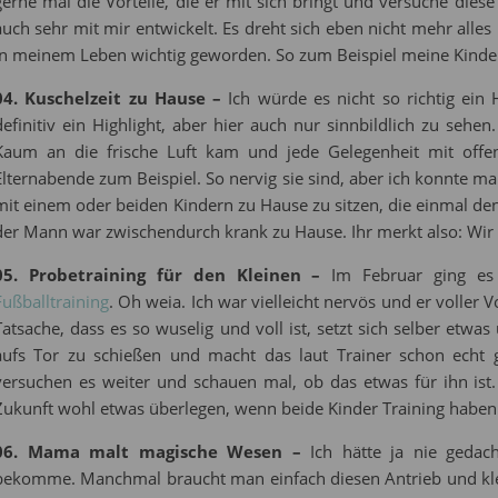
gerne mal die Vorteile, die er mit sich bringt und versuche diese
auch sehr mit mir entwickelt. Es dreht sich eben nicht mehr all
in meinem Leben wichtig geworden. So zum Beispiel meine Kinde
04. Kuschelzeit zu Hause –
Ich würde es nicht so richtig ein
definitiv ein Highlight, aber hier auch nur sinnbildlich zu sehen
Kaum an die frische Luft kam und jede Gelegenheit mit off
Elternabende zum Beispiel. So nervig sie sind, aber ich konnte m
mit einem oder beiden Kindern zu Hause zu sitzen, die einmal den
der Mann war zwischendurch krank zu Hause. Ihr merkt also: Wir
05. Probetraining für den Kleinen –
Im Februar ging es 
Fußballtraining
. Oh weia. Ich war vielleicht nervös und er voller 
Tatsache, dass es so wuselig und voll ist, setzt sich selber etw
aufs Tor zu schießen und macht das laut Trainer schon echt 
versuchen es weiter und schauen mal, ob das etwas für ihn ist
Zukunft wohl etwas überlegen, wenn beide Kinder Training haben
06. Mama malt magische Wesen –
Ich hätte ja nie gedach
bekomme. Manchmal braucht man einfach diesen Antrieb und klei