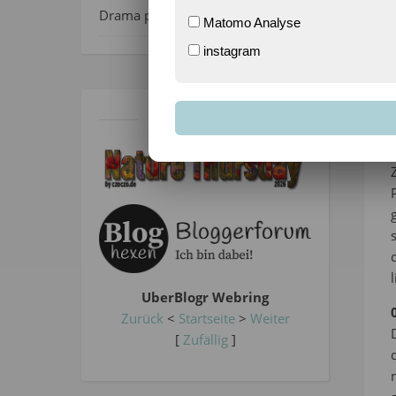
Drama pur – Ich und meine Uhr!
Matomo Analyse
instagram
BLOGSPHÄRE
UberBlogr Webring
Zurück
<
Startseite
>
Weiter
[
Zufällig
]