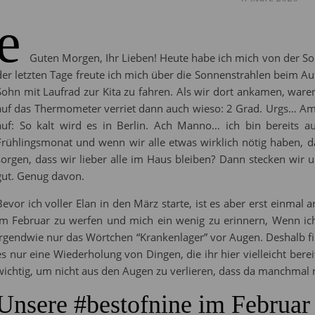
e
Guten Morgen, Ihr Lieben! Heute habe ich mich von der So
der letzten Tage freute ich mich über die Sonnenstrahlen beim
Sohn mit Laufrad zur Kita zu fahren. Als wir dort ankamen, ware
auf das Thermometer verriet dann auch wieso: 2 Grad. Urgs… Am
auf: So kalt wird es in Berlin. Ach Manno… ich bin bereits au
Frühlingsmonat und wenn wir alle etwas wirklich nötig haben, da
sorgen, dass wir lieber alle im Haus bleiben? Dann stecken wi
gut. Genug davon.
Bevor ich voller Elan in den März starte, ist es aber erst einmal 
im Februar zu werfen und mich ein wenig zu erinnern, Wenn ic
irgendwie nur das Wörtchen “Krankenlager” vor Augen. Deshalb fi
es nur eine Wiederholung von Dingen, die ihr hier vielleicht bere
wichtig, um nicht aus den Augen zu verlieren, dass da manchmal 
Unsere #bestofnine im Februar