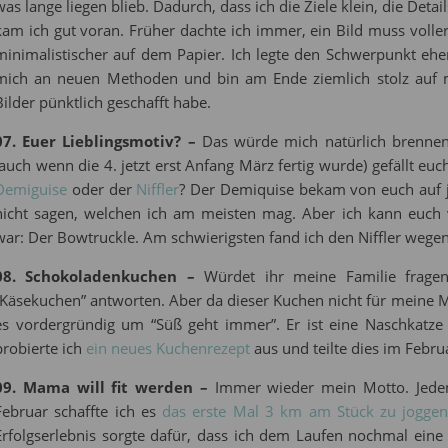
was lange liegen blieb. Dadurch, dass ich die Ziele klein, die Deta
kam ich gut voran. Früher dachte ich immer, ein Bild muss volle
minimalistischer auf dem Papier. Ich legte den Schwerpunkt ehe
mich an neuen Methoden und bin am Ende ziemlich stolz auf mi
Bilder pünktlich geschafft habe.
07. Euer Lieblingsmotiv? –
Das würde mich natürlich brennend
(auch wenn die 4. jetzt erst Anfang März fertig wurde) gefällt e
Demiguise
oder der
Niffler
? Der Demiquise bekam von euch auf je
nicht sagen, welchen ich am meisten mag. Aber ich kann euch 
war: Der Bowtruckle. Am schwierigsten fand ich den Niffler wegen 
08. Schokoladenkuchen –
Würdet ihr meine Familie frage
“Käsekuchen” antworten. Aber da dieser Kuchen nicht für meine
es vordergründig um “Süß geht immer”. Er ist eine Naschkatze 
probierte ich
ein neues Kuchenrezept
aus und teilte dies im Febru
09. Mama will fit werden –
Immer wieder mein Motto. Jeden
Februar schaffte ich es
das erste Mal 3 km am Stück zu jogge
Erfolgserlebnis sorgte dafür, dass ich dem Laufen nochmal ein