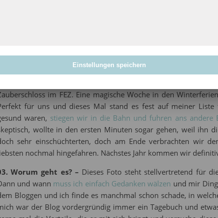
01. Herzensmomente –
Das Foto liebe ich. Ich kann verstehen,
im Müll gelandet, weil das Loch (auf unerklärliche Weise) u
verloren hat. Aber der Moment war schön. Ich saß mit den Kind
auf dem Weg zu einem Tagesausflug, da entdeckte ich das Herz
“Och nöööö”, sagte er nur, doch ich fand es toll. Kleine Herzens
Einstellungen speichern
02. Das Zauberschloss –
Schon im letzten Jahr wollte ich 
Zauberschloss im FEZ. Eine magische Woche in den Winterferien
Perfekt für uns und dieses Mal stand es fest auf meiner Liste 
gesund waren,
stiegen wir in die Bahn und fuhren ans andere 
skeptisch, wollte in den ersten Minuten sogar gehen, weil ih
doch sehr einschüchterten, doch am Ende verbrachten wir d
liebsten nochmal hingefahren. Nächstes Jahr kommen wir definiti
03. Worum geht es? –
Dieses Foto steht stellvertretend für di
Dann und wann
muss ich einfach Gedanken wälzen
und mir Dinge
dem Bloggen und ich finde es manchmal schon schade, in welche
mich war der Blog vordergründig immer ein Tagebuch und etwas 