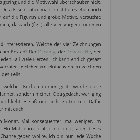
ils gering und die Motivwahl überschaubar hielt,
r Details sein, aber manchmal tut es eben auch
r auf die Figuren und große Motive, versuchte
ch, dass ich (fast) alle vier vorgenommenen
 interessieren. Welche der vier Zeichnungen
uch am Besten? Der
Occamy
, der
Bowtruckle
, der
den Fall viele Herzen. Ich kann ehrlich gesagt
verraten, welcher am einfachsten zu zeichnen
des Fells.
n welcher Kuchen immer geht, würde diese
 Männer, sondern meinen Opa gedacht war, ging
und liebt es süß und nicht zu trocken. Dafür
ar mit euch.
 Monat. Mal konsequenter, mal weniger. Im
n
. Ein Mal…danach nicht nochmal, aber dieses
e Chance geben wollte. Ich bin nun jede Woche