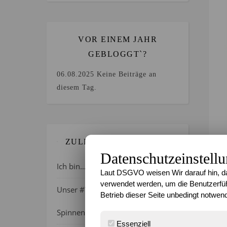
VOR EINEM JAHR
GEBLOGGT`?
06.08.2025
Keine Beiträge an
diesem Tag.
ZULETZT GEBLOGGT…
Datenschutzeinstell
Ich bin…
Laut DSGVO weisen Wir darauf hin, da
verwendet werden, um die Benutzerfüh
Unser #WIB am 01./02.08.2026 –
Betrieb dieser Seite unbedingt notwend
Spinnenalarm!
Essenziell