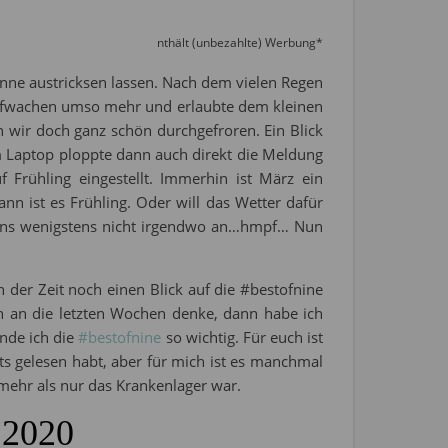
nthält (unbezahlte) Werbung*
nne austricksen lassen. Nach dem vielen Regen
 Aufwachen umso mehr und erlaubte dem kleinen
n wir doch ganz schön durchgefroren. Ein Blick
 Laptop ploppte dann auch direkt die Meldung
f Frühling eingestellt. Immerhin ist März ein
nn ist es Frühling. Oder will das Wetter dafür
r uns wenigstens nicht irgendwo an…hmpf… Nun
an der Zeit noch einen Blick auf die #bestofnine
h an die letzten Wochen denke, dann habe ich
nde ich die
#bestofnine
so wichtig. Für euch ist
its gelesen habt, aber für mich ist es manchmal
mehr als nur das Krankenlager war.
 2020