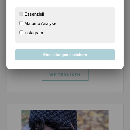
immer dazu gehört
Essenziell
Sari
/
26. November 2020
/
2 Kommentare
Matomo Analyse
Enthält (unbezahlte) Werbung* Mit dem großen
instagram
Sohn sprach ich gestern über die Weihnachtszeit. Es
ist seltsam, aber dieses Jahr bin ich irgendwie noch
nicht bereit dafür. Wer diesem Blog schon von
Einstellungen speichern
Beginn an…
WEITERLESEN