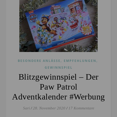
,
,
BESONDERE ANLÄSSE
EMPFEHLUNGEN
GEWINNSPIEL
Blitzgewinnspiel – Der
Paw Patrol
Adventkalender #Werbung
Sari
/
28. November 2020
/
17 Kommentare