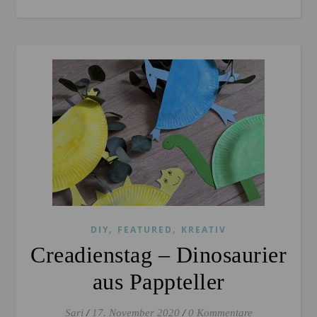
,
,
DIY
FEATURED
KREATIV
Creadienstag – Dinosaurier
aus Pappteller
Sari
/
17. November 2020
/
0 Kommentare