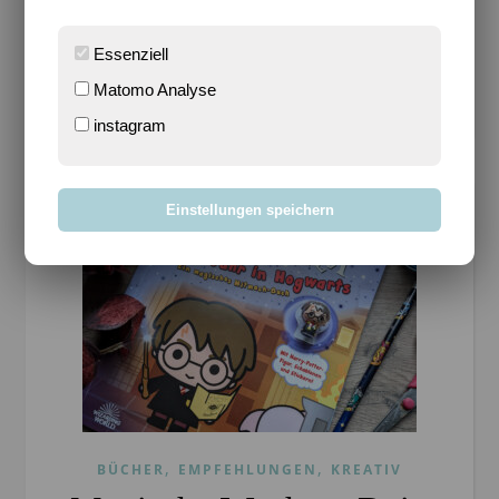
Zauberstäbe. Wer kann…
Essenziell
WEITERLESEN
Matomo Analyse
instagram
Einstellungen speichern
,
,
BÜCHER
EMPFEHLUNGEN
KREATIV