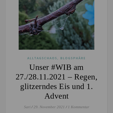
,
ALLTAGSCHAOS
BLOGSPHÄRE
Unser #WIB am
27./28.11.2021 – Regen,
glitzerndes Eis und 1.
Advent
Sari
/
29. November 2021
/
1 Kommentar