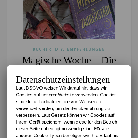
,
,
BÜCHER
DIY
EMPFEHLUNGEN
Magische Woche – Die
Magie der Zauberstäbe
Datenschutzeinstellungen
#Rezension
Laut DSGVO weisen Wir darauf hin, dass wir
Cookies auf unserer Website verwenden. Cookies
Sari
/
25. November 2021
/
0 Kommentare
sind kleine Textdateien, die von Webseiten
verwendet werden, um die Benutzerführung zu
Rezension / Enthält (unbezahlte) Werbung* Am
verbessern. Laut Gesetz können wir Cookies auf
zweiten Tag unserer magischen Woche (der sich
Ihrem Gerät speichern, wenn diese für den Betrieb
Dank Schule etwas verschoben hat) dreht es sich
dieser Seite unbedingt notwendig sind. Für alle
mal wieder – mehr oder weniger – rund um
anderen Cookie-Typen benötigen wir Ihre Erlaubnis