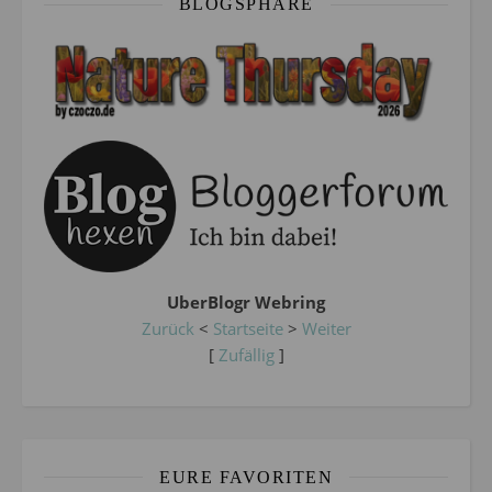
BLOGSPHÄRE
UberBlogr Webring
Zurück
<
Startseite
>
Weiter
[
Zufällig
]
EURE FAVORITEN