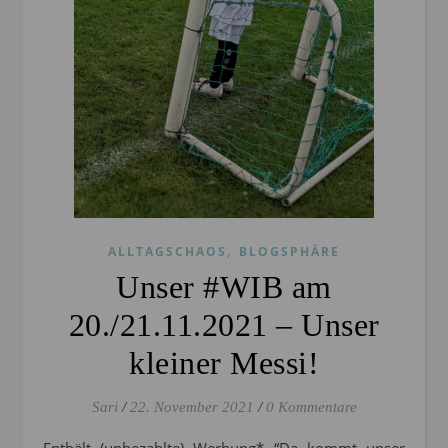
,
ALLTAGSCHAOS
BLOGSPHÄRE
Unser #WIB am
20./21.11.2021 – Unser
kleiner Messi!
Sari
/
22. November 2021
/
0 Kommentare