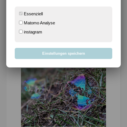
Bilanz nach 5 Tagen ohne Fleisch war relativ gut.
Insgesamt testete ich 4 neue Rezepte. An einem Tag
Essenziell
in der Woche gibt es ja auch…
Matomo Analyse
instagram
WEITERLESEN
Einstellungen speichern