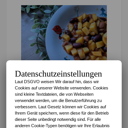
Datenschutzeinstellungen
,
FEATURED
HELDENKÜCHE
Laut DSGVO weisen Wir darauf hin, dass wir
Heldenküche – Kartoffel-
Cookies auf unserer Website verwenden. Cookies
sind kleine Textdateien, die von Webseiten
Bohnen-Topf
verwendet werden, um die Benutzerführung zu
verbessern. Laut Gesetz können wir Cookies auf
Ihrem Gerät speichern, wenn diese für den Betrieb
Sari
/
25. Januar 2022
/
1 Kommentar
dieser Seite unbedingt notwendig sind. Für alle
Letzte Woche gab es zwei Erfolgserlebnisse bzw. die
anderen Cookie-Typen benötigen wir Ihre Erlaubnis