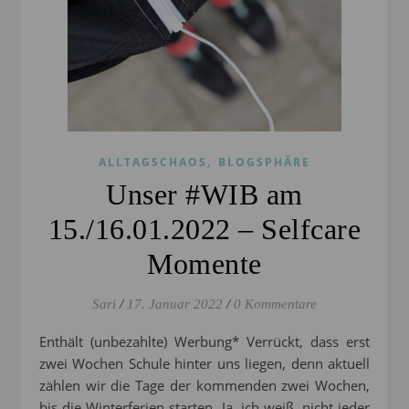
,
ALLTAGSCHAOS
BLOGSPHÄRE
Unser #WIB am
15./16.01.2022 – Selfcare
Momente
Sari
/
17. Januar 2022
/
0 Kommentare
Enthält (unbezahlte) Werbung* Verrückt, dass erst
zwei Wochen Schule hinter uns liegen, denn aktuell
zählen wir die Tage der kommenden zwei Wochen,
bis die Winterferien starten. Ja, ich weiß, nicht jeder