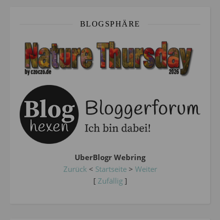
BLOGSPHÄRE
UberBlogr Webring
Zurück
<
Startseite
>
Weiter
[
Zufällig
]