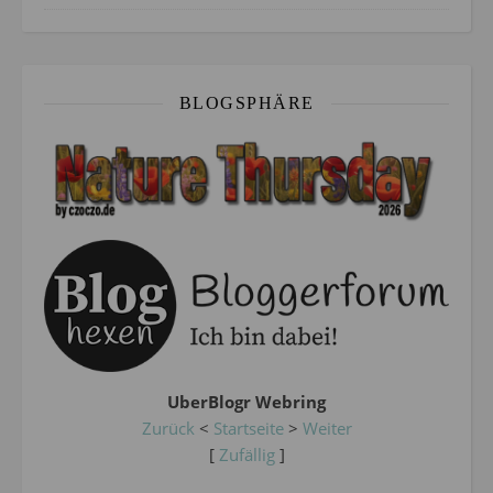
BLOGSPHÄRE
UberBlogr Webring
Zurück
<
Startseite
>
Weiter
[
Zufällig
]