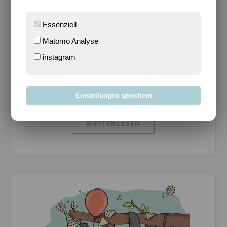
Fotos im Juli #03
Essenziell
Sari
/
20. Juli 2018
/
0 Kommentare
Matomo Analyse
*Werbung* Der folgende Artikel enthält evtl. Bilder
mit Produkten, die wir in unserem Alltag nutzen. Wir
instagram
haben keine Bezahlung für das Zeigen derselbigen
erhalten. Wir genießen derzeit den Sommer.
Immerhin ist es seit Jahren…
Einstellungen speichern
WEITERLESEN