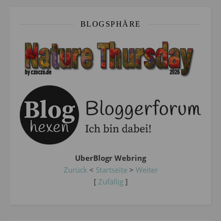
BLOGSPHÄRE
UberBlogr Webring
Zurück
<
Startseite
>
Weiter
[
Zufällig
]