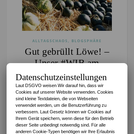
,
ALLTAGSCHAOS
BLOGSPHÄRE
Gut gebrüllt Löwe! –
Unser #WIB am
25./26.08.2018
Datenschutzeinstellungen
Laut DSGVO weisen Wir darauf hin, dass wir
Sari
/
27. August 2018
/
0 Kommentare
Cookies auf unserer Website verwenden. Cookies
sind kleine Textdateien, die von Webseiten
*Werbung* Der folgende Artikel enthält evtl. Bilder
verwendet werden, um die Benutzerführung zu
mit Produkten, die wir in unserem Alltag nutzen. Wir
verbessern. Laut Gesetz können wir Cookies auf
haben keine Bezahlung für das Zeigen derselbigen
Ihrem Gerät speichern, wenn diese für den Betrieb
erhalten. Hier sitze ich nun. Die zweite Woche der
dieser Seite unbedingt notwendig sind. Für alle
Eingewöhnung…
anderen Cookie-Typen benötigen wir Ihre Erlaubnis