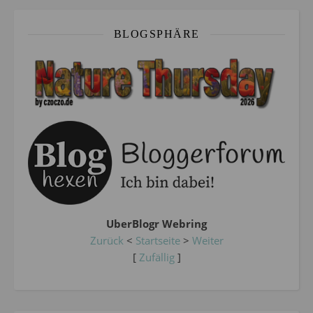
BLOGSPHÄRE
UberBlogr Webring
Zurück
<
Startseite
>
Weiter
[
Zufällig
]