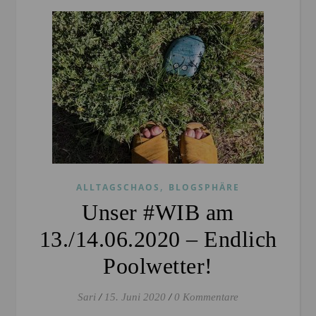
,
ALLTAGSCHAOS
BLOGSPHÄRE
Unser #WIB am
13./14.06.2020 – Endlich
Poolwetter!
Sari
/
15. Juni 2020
/
0 Kommentare