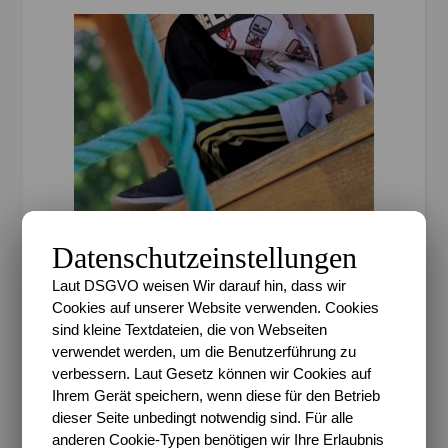
Datenschutzeinstellungen
,
ALLTAGSCHAOS
BLOGSPHÄRE
Unsere Glücksmomente
Laut DSGVO weisen Wir darauf hin, dass wir
Cookies auf unserer Website verwenden. Cookies
26/2020 – Es sind
sind kleine Textdateien, die von Webseiten
verwendet werden, um die Benutzerführung zu
Sommerferien
verbessern. Laut Gesetz können wir Cookies auf
Ihrem Gerät speichern, wenn diese für den Betrieb
Sari
/
26. Juni 2020
/
0 Kommentare
dieser Seite unbedingt notwendig sind. Für alle
anderen Cookie-Typen benötigen wir Ihre Erlaubnis