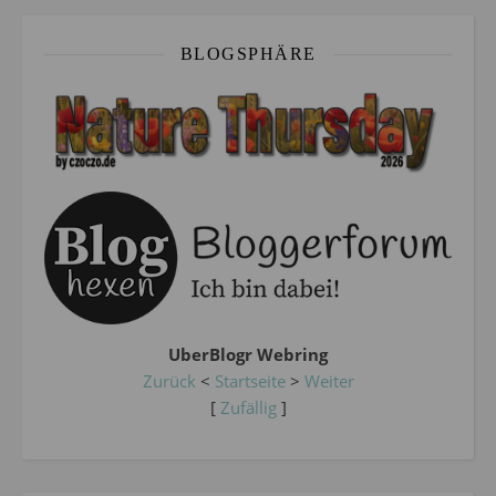
BLOGSPHÄRE
UberBlogr Webring
Zurück
<
Startseite
>
Weiter
[
Zufällig
]