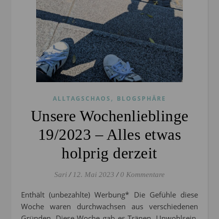
,
ALLTAGSCHAOS
BLOGSPHÄRE
Unsere Wochenlieblinge
19/2023 – Alles etwas
holprig derzeit
Sari
/
12. Mai 2023
/
0 Kommentare
Enthält (unbezahlte) Werbung* Die Gefühle diese
Woche waren durchwachsen aus verschiedenen
Gründen. Diese Woche gab es Tränen, Unwohlsein,