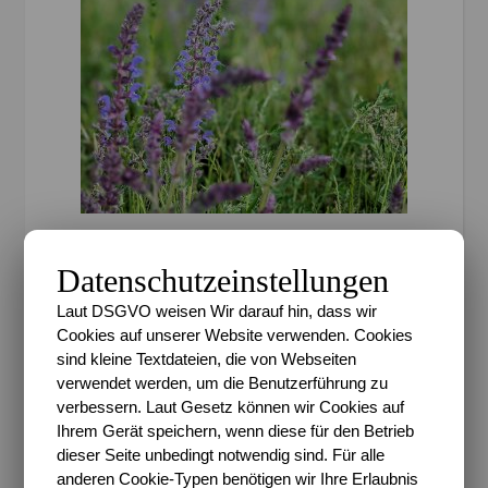
BLOGSPHÄRE
Datenschutzeinstellungen
1000 Fragen an mich (781-
Laut DSGVO weisen Wir darauf hin, dass wir
800) – Rollen, Horoskope
Cookies auf unserer Website verwenden. Cookies
sind kleine Textdateien, die von Webseiten
und exotisches Essen
verwendet werden, um die Benutzerführung zu
verbessern. Laut Gesetz können wir Cookies auf
Sari
/
25. Mai 2023
/
0 Kommentare
Ihrem Gerät speichern, wenn diese für den Betrieb
dieser Seite unbedingt notwendig sind. Für alle
Im Januar 2018 gesellte ich mich zu einer Challenge
anderen Cookie-Typen benötigen wir Ihre Erlaubnis