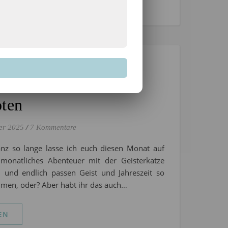
ild 08/2025 –
oten
er 2025
/
7 Kommentare
anz so lange lasse ich euch diesen Monat auf
monatliches Abenteuer mit der Geisterkatze
 und endlich passen Geist und Jahreszeit so
mmen, oder? Aber habt ihr das auch…
EN