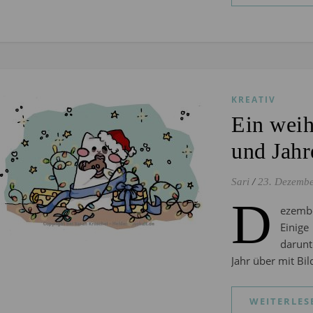
KREATIV
Ein weih
und Jahr
Sari
/
23. Dezemb
D
ezembe
Einig
darunt
Jahr über mit Bi
WEITERLES