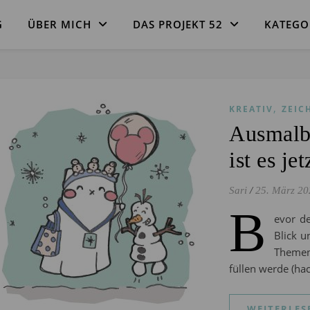
G
ÜBER MICH
DAS PROJEKT 52
KATEGO
,
KREATIV
ZEIC
Ausmalbi
ist es j
Sari
/
25. März 20
B
evor d
Blick u
Themen
füllen werde (h
WEITERLES