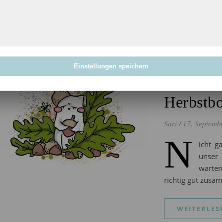
KREATIV
Einstellungen speichern
Ausmalb
Herbstb
Sari
/
17. Septemb
N
icht g
unser 
warten
richtig gut zusa
WEITERLES