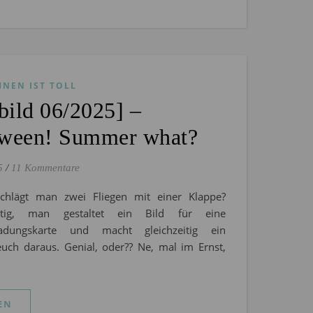
HNEN IST TOLL
ild 06/2025] –
een! Summer what?
5
/
11 Kommentare
schlägt man zwei Fliegen mit einer Klappe?
htig, man gestaltet ein Bild für eine
ladungskarte und macht gleichzeitig ein
euch daraus. Genial, oder?? Ne, mal im Ernst,
EN