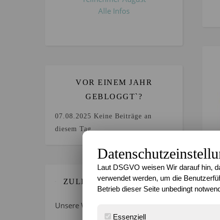
Alle Infos
VOR EINEM JAHR
GEBLOGGT`?
07.08.2025
Keine Beiträge an
diesem Tag.
Datenschutzeinstell
Laut DSGVO weisen Wir darauf hin, da
verwendet werden, um die Benutzerfüh
ZULETZT GEBLOGGT…
Betrieb dieser Seite unbedingt notwend
Unsere Wochenlieblinge 31/2026
Essenziell