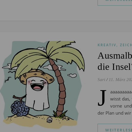
,
KREATIV
ZEIC
Ausmalbi
die Insel
Sari
/
11. März 20
J
aaaaaaaaa
wisst das,
vorne und
der Plan und wi
WEITERLES