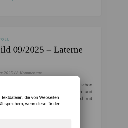
TOLL
ld 09/2025 – Laterne
er 2025
/
8 Kommentare
er wieder, unser Katzengeist. Habt ihr ihn schon
st? Keine Sorge, er wird weiterhin hin und
 Textdateien, die von Webseiten
 hier auf dem Blog herumspuken und euch mit
t speichern, wenn diese für den
anderen Ausmalbild beglücken,…
EN