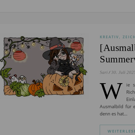
,
KREATIV
ZEIC
[Ausmalb
Summerw
Sari
/
30. Juli 202
W
ie 
Ric
Ein
Ausmalbild für 
denn es hat…
WEITERLES