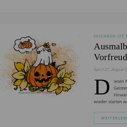
ZEICHNEN IST 
Ausmalb
Vorfreud
Sari
/
27. August 
D
iesen 
Geiste
Hinwei
wieder starten w
WEITERLES