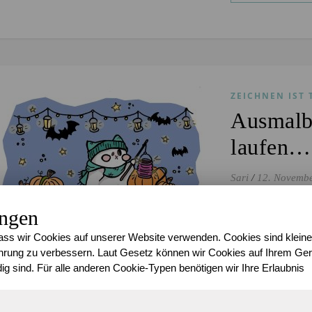
ZEICHNEN IST 
Ausmalbi
laufen…
Sari
/
12. Novemb
D
a ist 
ungen
vermis
ss wir Cookies auf unserer Website verwenden. Cookies sind kleine
wieder
rung zu verbessern. Laut Gesetz können wir Cookies auf Ihrem Gerä
dem einen oder 
ig sind. Für alle anderen Cookie-Typen benötigen wir Ihre Erlaubnis
WEITERLES