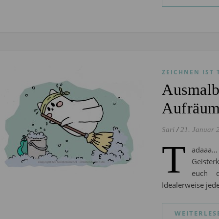
ZEICHNEN IST 
Ausmalb
Aufräum
Sari
/
21. Januar 
T
adaaa…
Geister
euch 
Idealerweise jed
WEITERLES