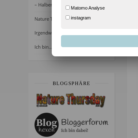
– Halber Alltag ist zurück
Matomo Analyse
instagram
Nature Thursday 21/2026 –
Irgendwie wie April, oder?
Ich bin…
BLOGSPHÄRE