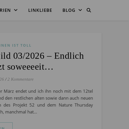
RIEN
LINKLIEBE
BLOG
HNEN IST TOLL
ld 03/2026 – Endlich
etzt soweeeeit…
26
/
2 Kommentare
er März endet und ich ihn noch mit dem 12tel
nd den restlichen alten sowie dann auch neuen
 des Projekt 52 und dem Nature Thursday
ach, manchmal hat…
EN