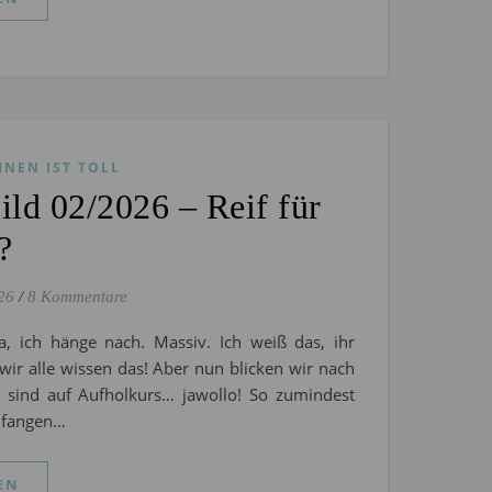
HNEN IST TOLL
ld 02/2026 – Reif für
?
26
/
8 Kommentare
a, ich hänge nach. Massiv. Ich weiß das, ihr
 wir alle wissen das! Aber nun blicken wir nach
 sind auf Aufholkurs… jawollo! So zumindest
r fangen…
EN