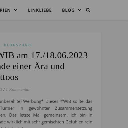
RIEN
LINKLIEBE
BLOG
,
S
BLOGSPHÄRE
WIB am 17./18.06.2023
de einer Ära und
ttoos
23
/
1 Kommentar
(unbezahlte) Werbung* Dieses #WIB sollte das
 Turnier in gewohnter Zusammensetzung
nden. Das letzte Mal gemeinsam. Ich bin in
de wirklich mit sehr gemischten Gefühlen rein