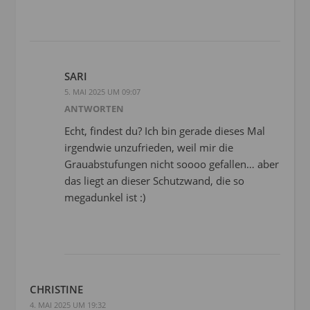
SARI
5. MAI 2025 UM 09:07
ANTWORTEN
Echt, findest du? Ich bin gerade dieses Mal
irgendwie unzufrieden, weil mir die
Grauabstufungen nicht soooo gefallen… aber
das liegt an dieser Schutzwand, die so
megadunkel ist :)
CHRISTINE
4. MAI 2025 UM 19:32