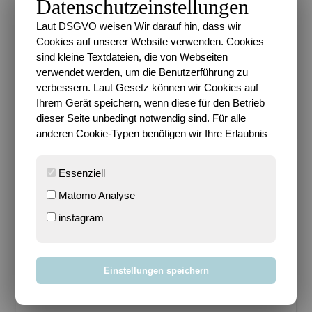
Datenschutzeinstellungen
Weitere Beiträge zu den Themen vom Projekt
52 im Mai
findet ihr hier
.
Laut DSGVO weisen Wir darauf hin, dass wir
Cookies auf unserer Website verwenden. Cookies
sind kleine Textdateien, die von Webseiten
Foto
Fotoprojekt
Lieblingsort
verwendet werden, um die Benutzerführung zu
Olympiastadion
Projekt 52
verbessern. Laut Gesetz können wir Cookies auf
Ihrem Gerät speichern, wenn diese für den Betrieb
12 Kommentare
dieser Seite unbedingt notwendig sind. Für alle
anderen Cookie-Typen benötigen wir Ihre Erlaubnis
Essenziell
SARI
Matomo Analyse
Frau Mondgras – Das bin ich, Sari. Gerne auch als
Sari Mondgras bekannt und im Internet zu finden. 2-
instagram
Fach-Mutter, Heldenehefrau, Kreativling,
Harmoniesüchtig und ständig auf der Suche nach
Glück. Ich komme aus Berlin, bin hier aufgewachsen
Einstellungen speichern
und lebe hier seit ich denken kann.