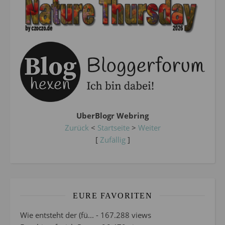
UberBlogr Webring
Zurück
<
Startseite
>
Weiter
[
Zufällig
]
EURE FAVORITEN
Wie entsteht der (fü...
- 167.288 views