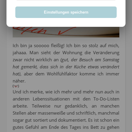
Einstellungen speichern
Ich bin ja sooooo fleißig! Ich bin so stolz auf mich,
jahaaa. Man sieht der Wohnung die Veränderung
zwar nicht wirklich an
(gut, der Besuch am Samstag
hat gemerkt, dass sich in der Küche etwas verändert
hat)
, aber dem Wohlfühlfaktor komme ich immer
näher.
Und ich merke, wie ich mehr und mehr nun auch in
anderen Lebenssituationen mit den To-Do-Listen
arbeite. Teilweise nur gedanklich, an manchen
Stellen aber massenweiße und schriftlich, manchmal
sogar gut sortiert und dokumentiert. Es ist schon ein
gutes Gefühl am Ende des Tages ins Bett zu gehen