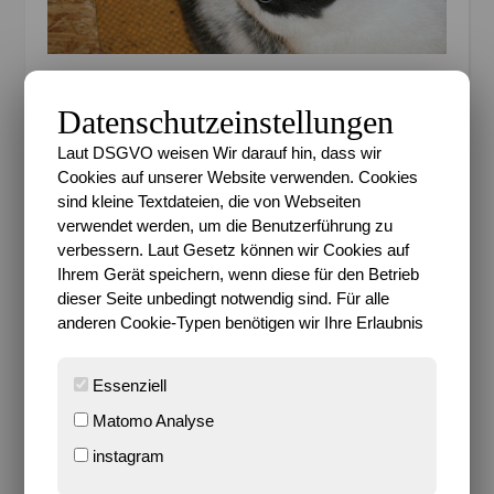
Diese Woche gibt es eigentlich nicht so viel von den
Süßen zu berichten, da sie ausnahmsweise mal
Datenschutzeinstellungen
nichts angestellt haben. Vielleicht hat nun auch sie
Laut DSGVO weisen Wir darauf hin, dass wir
langsam die Frühjahrsmüdigkeit ereilt
Cookies auf unserer Website verwenden. Cookies
Ich habe ihnen ihr Kuschelzelt wieder ins Gehege
sind kleine Textdateien, die von Webseiten
gestellt. Damit scheinen sie irgendwie am
verwendet werden, um die Benutzerführung zu
verbessern. Laut Gesetz können wir Cookies auf
Glücklichsten zu sein und aktuell bekommen sie
Ihrem Gerät speichern, wenn diese für den Betrieb
wieder vor allem nur Heu zum Mümmeln, weil ich
dieser Seite unbedingt notwendig sind. Für alle
den Eindruck hatte, dass sie davon zu wenig zu sich
anderen Cookie-Typen benötigen wir Ihre Erlaubnis
nehmen. Schadet dem Kreislauf und der Figur auch
kein Stück…
Essenziell
***
Matomo Analyse
02. Und was macht Sari?
instagram