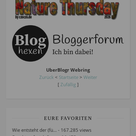
UberBlogr Webring
Zurück
<
Startseite
>
Weiter
[
Zufällig
]
EURE FAVORITEN
Wie entsteht der (fü...
- 167.285 views