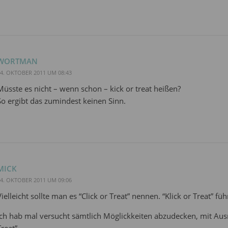
WORTMAN
4. OKTOBER 2011 UM 08:43
Müsste es nicht – wenn schon – kick or treat heißen?
So ergibt das zumindest keinen Sinn.
MICK
4. OKTOBER 2011 UM 09:06
Vielleicht sollte man es “Click or Treat” nennen. “Klick or Treat” füh
Ich hab mal versucht sämtlich Möglickkeiten abzudecken, mit Au