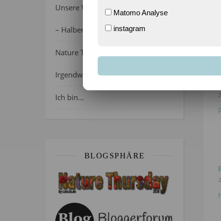
2
Unsere Wochenlieblinge 31/2026
Matomo Analyse
instagram
– Halber Alltag ist zurück
Nature Thursday 21/2026 –
Irgendwie wie April, oder?
2
Ich bin…
BLOGSPHÄRE
2