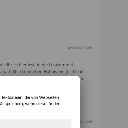
ANTWORTEN
ie Ihr es hier lest, in die Lostrommel
haft (Klick) und eben Halloween (or Treat)
teht Euch frei einfach ein Halloweenthema
 ich es im Notfall ab in Trick or treat ;)
 Textdateien, die von Webseiten
t speichern, wenn diese für den
ANTWORTEN