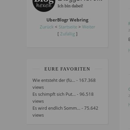
UberBlogr Webring
Zurück
<
Startseite
>
Weiter
2
[
Zufällig
]
EURE FAVORITEN
Wie entsteht der (fü...
- 167.368
views
Es schimpft sich Put...
- 96.518
2
views
Es wird endlich Somm...
- 75.642
views