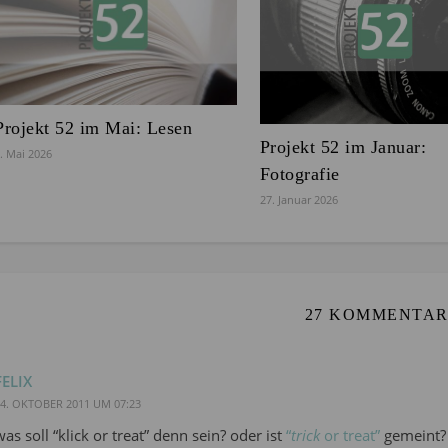
Projekt 52 im Mai: Lesen
Projekt 52 im Januar:
. Mai 2026
Fotografie
27. Januar 2026
27 KOMMENTA
FELIX
4. OKTOBER 2011 UM 07:23
was soll “klick or treat” denn sein? oder ist
“
trick
or treat”
gemeint?