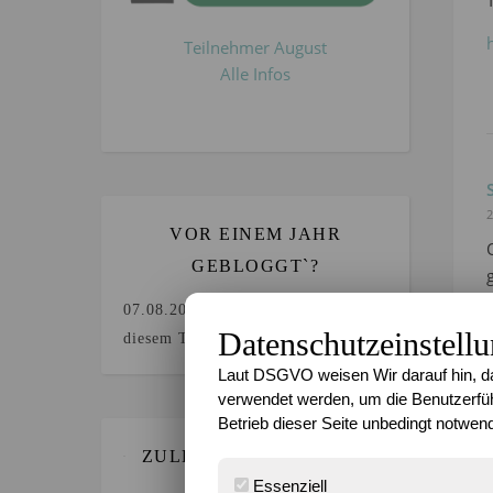
Teilnehmer August
Alle Infos
2
VOR EINEM JAHR
GEBLOGGT`?
07.08.2025
Keine Beiträge an
Datenschutzeinstell
diesem Tag.
Laut DSGVO weisen Wir darauf hin, da
verwendet werden, um die Benutzerfüh
Betrieb dieser Seite unbedingt notwend
ZULETZT GEBLOGGT…
Essenziell