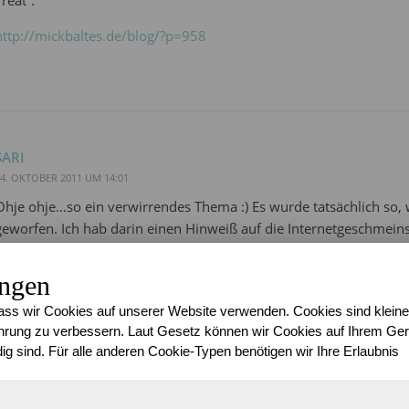
Treat”.
http://mickbaltes.de/blog/?p=958
SARI
4. OKTOBER 2011 UM 14:01
Ohje ohje…so ein verwirrendes Thema :) Es wurde tatsächlich so, w
geworfen. Ich hab darin einen Hinweiß auf die Internetgeschmeinsc
gesehen …EUren Interpretationen sind keine Grenzen gesetzt. Es s
drauß zu machen. Sollte es so gar nicht für Euch gehen, dann ändere
ungen
ss wir Cookies auf unserer Website verwenden. Cookies sind kleine
rung zu verbessern. Laut Gesetz können wir Cookies auf Ihrem Gerä
ig sind. Für alle anderen Cookie-Typen benötigen wir Ihre Erlaubnis
WORTMAN