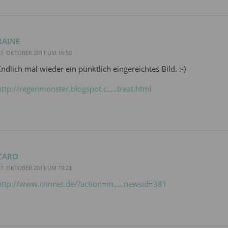
RAINE
7. OKTOBER 2011 UM 16:50
Endlich mal wieder ein pünktlich eingereichtes Bild. :-)
http://regenmonster.blogspot.c.....treat.html
CARO
7. OKTOBER 2011 UM 19:21
http://www.cimnet.de/?action=m.....newsid=381