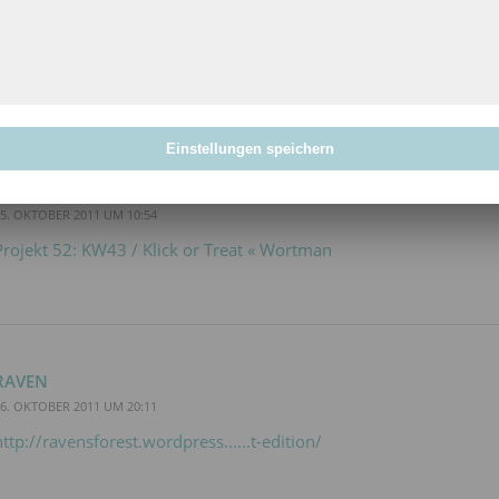
4. OKTOBER 2011 UM 19:11
Dachte ich mir schon, dass es wohl das “berühmte” Halloween-Zitat 
Einstellungen speichern
PINGBACK:
5. OKTOBER 2011 UM 10:54
Projekt 52: KW43 / Klick or Treat « Wortman
RAVEN
6. OKTOBER 2011 UM 20:11
http://ravensforest.wordpress......t-edition/