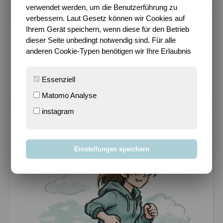
verwendet werden, um die Benutzerführung zu
verbessern. Laut Gesetz können wir Cookies auf
Ihrem Gerät speichern, wenn diese für den Betrieb
EURE FAVORITEN
dieser Seite unbedingt notwendig sind. Für alle
anderen Cookie-Typen benötigen wir Ihre Erlaubnis
Wie entsteht der (fü...
- 167.359 views
Es schimpft sich Put...
- 96.516 views
Essenziell
Es wird endlich Somm...
- 75.641 views
Matomo Analyse
instagram
SPORTY?!
Einstellungen speichern