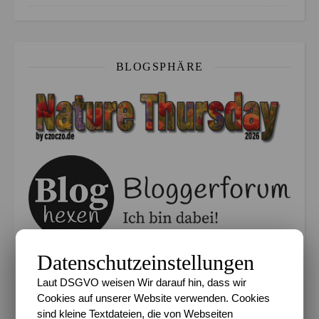
BLOGSPHÄRE
Datenschutzeinstellungen
UberBlogr Webring
Zurück
<
Startseite
>
Weiter
Laut DSGVO weisen Wir darauf hin, dass wir
[
Zufällig
]
Cookies auf unserer Website verwenden. Cookies
sind kleine Textdateien, die von Webseiten