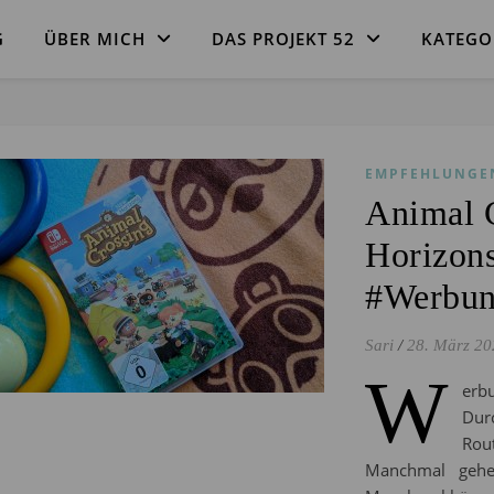
G
ÜBER MICH
DAS PROJEKT 52
KATEGO
EMPFEHLUNGE
Animal 
Horizons
#Werbun
Sari
/
28. März 20
W
erb
Dur
Rou
Manchmal gehe