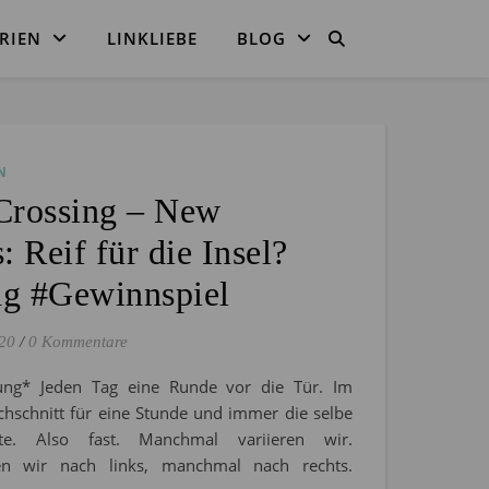
RIEN
LINKLIEBE
BLOG
N
Crossing – New
: Reif für die Insel?
g #Gewinnspiel
20
/
0 Kommentare
ung* Jeden Tag eine Runde vor die Tür. Im
chschnitt für eine Stunde und immer die selbe
te. Also fast. Manchmal variieren wir.
n wir nach links, manchmal nach rechts.