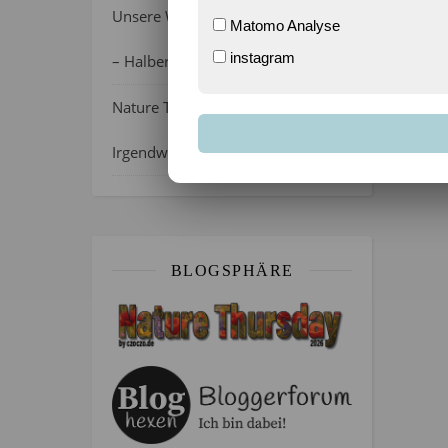
Unsere Wochenlieblinge 31/2026
Matomo Analyse
instagram
– Halber Alltag ist zurück
Nature Thursday 21/2026 –
Irgendwie wie April, oder?
BLOGSPHÄRE