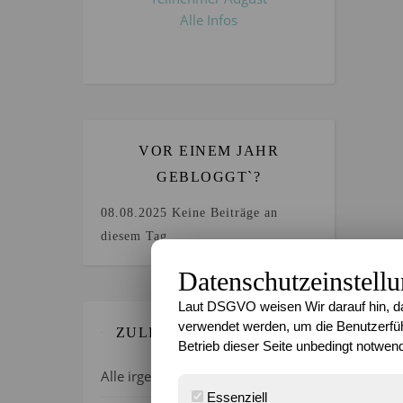
Alle Infos
VOR EINEM JAHR
GEBLOGGT`?
08.08.2025
Keine Beiträge an
diesem Tag.
Datenschutzeinstell
Laut DSGVO weisen Wir darauf hin, da
verwendet werden, um die Benutzerfüh
ZULETZT GEBLOGGT…
Betrieb dieser Seite unbedingt notwend
Alle irgendwie verrückt, oder?
Essenziell