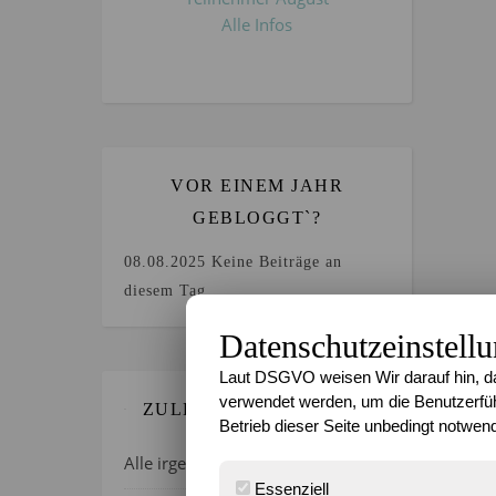
Alle Infos
VOR EINEM JAHR
GEBLOGGT`?
08.08.2025
Keine Beiträge an
diesem Tag.
Datenschutzeinstell
Laut DSGVO weisen Wir darauf hin, da
verwendet werden, um die Benutzerfüh
ZULETZT GEBLOGGT…
Betrieb dieser Seite unbedingt notwend
Alle irgendwie verrückt, oder?
Essenziell