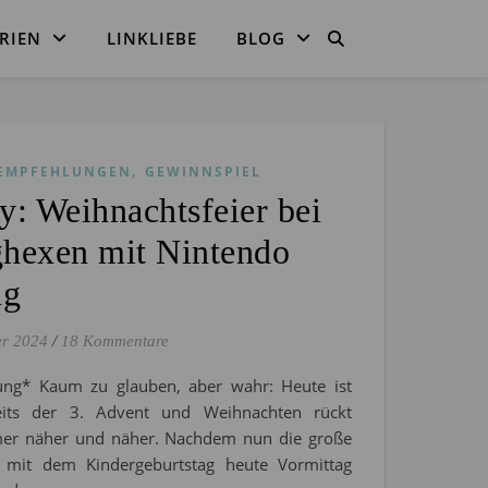
RIEN
LINKLIEBE
BLOG
,
EMPFEHLUNGEN
GEWINNSPIEL
y: Weihnachtsfeier bei
ghexen mit Nintendo
ng
er 2024
/
18 Kommentare
ung* Kaum zu glauben, aber wahr: Heute ist
eits der 3. Advent und Weihnachten rückt
er näher und näher. Nachdem nun die große
r mit dem Kindergeburtstag heute Vormittag