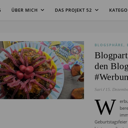
G
ÜBER MICH
DAS PROJEKT 52
KATEGO
,
BLOGSPHÄRE
Blogpart
den Blo
#Werbu
Sari
/
15. Dezemb
W
erb
ber
imm
Geburtstagsfeie