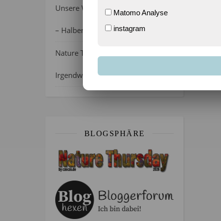
Unsere Wochenlieblinge 31/2026
Matomo Analyse
instagram
– Halber Alltag ist zurück
Nature Thursday 21/2026 –
Irgendwie wie April, oder?
BLOGSPHÄRE