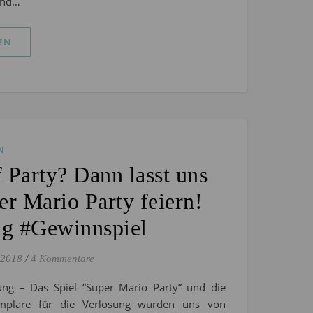
 und…
EN
N
 Party? Dann lasst uns
er Mario Party feiern!
g #Gewinnspiel
 2018
/
4 Kommentare
ung – Das Spiel “Super Mario Party” und die
mplare für die Verlosung wurden uns von