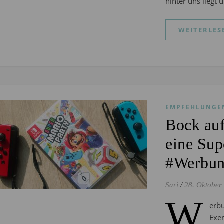
hinter uns liegt
WEITERLES
EMPFEHLUNGE
Bock auf
eine Sup
#Werbun
Sari
/
28. Oktober
W
erb
Exe